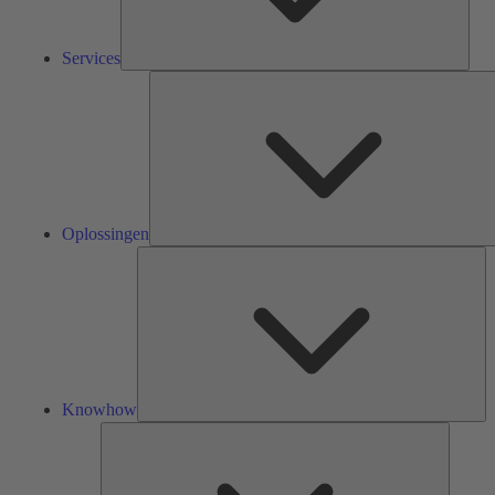
Services
Oplossingen
Kn
Knowhow
Tools