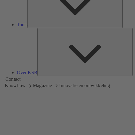
Tools
Ov
K
Over KSB
Contact
Knowhow
Magazine
Innovatie en ontwikkeling