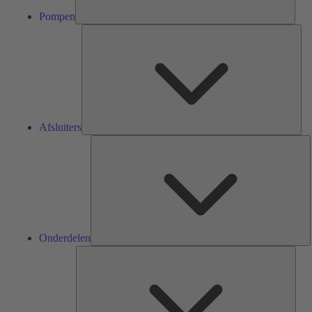
Pompen
Afsl
Afsluiters
O
Onderdelen
Serv