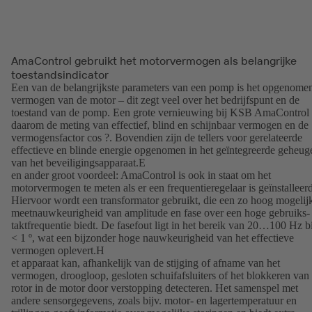
AmaControl gebruikt het motorvermogen als belangrijke
toestandsindicator
Een van de belangrijkste parameters van een pomp is het opgenome
vermogen van de motor – dit zegt veel over het bedrijfspunt en de
toestand van de pomp. Een grote vernieuwing bij KSB AmaControl 
daarom de meting van effectief, blind en schijnbaar vermogen en de
vermogensfactor cos ?. Bovendien zijn de tellers voor gerelateerde
effectieve en blinde energie opgenomen in het geïntegreerde geheug
van het beveiligingsapparaat.E
en ander groot voordeel: AmaControl is ook in staat om het
motorvermogen te meten als er een frequentieregelaar is geïnstalleerd
Hiervoor wordt een transformator gebruikt, die een zo hoog mogelij
meetnauwkeurigheid van amplitude en fase over een hoge gebruiks-
taktfrequentie biedt. De fasefout ligt in het bereik van 20…100 Hz bi
< 1 º, wat een bijzonder hoge nauwkeurigheid van het effectieve
vermogen oplevert.H
et apparaat kan, afhankelijk van de stijging of afname van het
vermogen, droogloop, gesloten schuifafsluiters of het blokkeren van
rotor in de motor door verstopping detecteren. Het samenspel met
andere sensorgegevens, zoals bijv. motor- en lagertemperatuur en