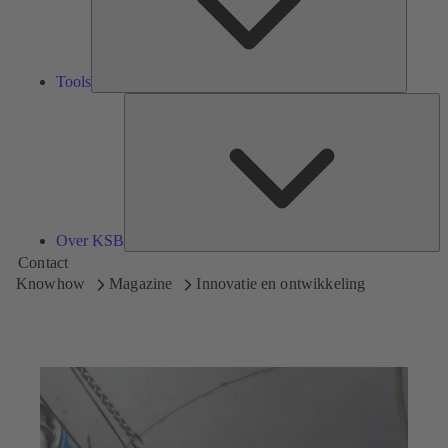
Tools
Ov
K
Over KSB
Contact
Knowhow
Magazine
Innovatie en ontwikkeling