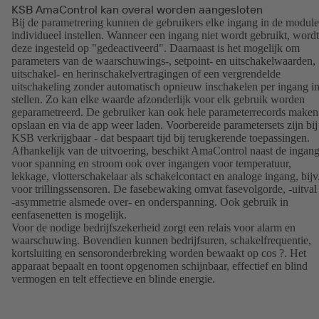
KSB AmaControl kan overal worden aangesloten
Bij de parametrering kunnen de gebruikers elke ingang in de module
individueel instellen. Wanneer een ingang niet wordt gebruikt, wordt
deze ingesteld op "gedeactiveerd". Daarnaast is het mogelijk om
parameters van de waarschuwings-, setpoint- en uitschakelwaarden,
uitschakel- en herinschakelvertragingen of een vergrendelde
uitschakeling zonder automatisch opnieuw inschakelen per ingang in
stellen. Zo kan elke waarde afzonderlijk voor elk gebruik worden
geparametreerd. De gebruiker kan ook hele parameterrecords maken
opslaan en via de app weer laden. Voorbereide parametersets zijn bij
KSB verkrijgbaar - dat bespaart tijd bij terugkerende toepassingen.
Afhankelijk van de uitvoering, beschikt AmaControl naast de ingan
voor spanning en stroom ook over ingangen voor temperatuur,
lekkage, vlotterschakelaar als schakelcontact en analoge ingang, bijv
voor trillingssensoren. De fasebewaking omvat fasevolgorde, -uitval
-asymmetrie alsmede over- en onderspanning. Ook gebruik in
eenfasenetten is mogelijk.
Voor de nodige bedrijfszekerheid zorgt een relais voor alarm en
waarschuwing. Bovendien kunnen bedrijfsuren, schakelfrequentie,
kortsluiting en sensoronderbreking worden bewaakt op cos ?. Het
apparaat bepaalt en toont opgenomen schijnbaar, effectief en blind
vermogen en telt effectieve en blinde energie.