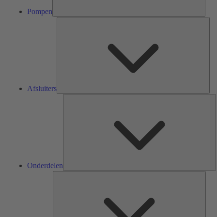
Pompen
Afsl
Afsluiters
O
Onderdelen
Serv