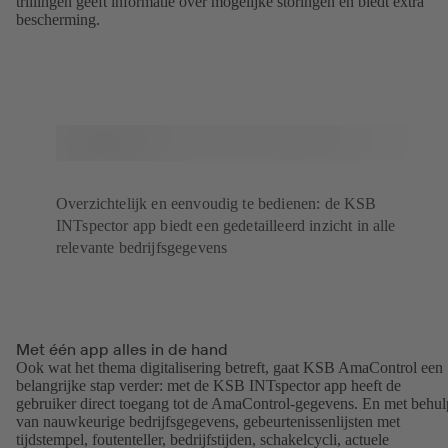
trillingen geeft informatie over mogelijke storingen en biedt extra
bescherming.
Overzichtelijk en eenvoudig te bedienen: de KSB
INTspector app biedt een gedetailleerd inzicht in alle
relevante bedrijfsgegevens
Met één app alles in de hand
Ook wat het thema digitalisering betreft, gaat KSB AmaControl een
belangrijke stap verder: met de KSB INTspector app heeft de
gebruiker direct toegang tot de AmaControl-gegevens. En met behul
van nauwkeurige bedrijfsgegevens, gebeurtenissenlijsten met
tijdstempel, foutenteller, bedrijfstijden, schakelcycli, actuele