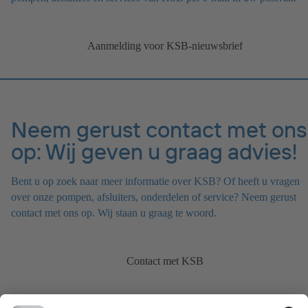
Aanmelding voor KSB-nieuwsbrief
Neem gerust contact met ons
op: Wij geven u graag advies!
Bent u op zoek naar meer informatie over KSB? Of heeft u vragen
over onze pompen, afsluiters, onderdelen of service? Neem gerust
contact met ons op. Wij staan u graag te woord.
Contact met KSB