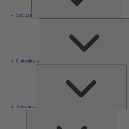
Services
Oplossingen
Kn
Knowhow
Tools