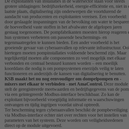
De exploitanten van installaties in de watersector staan voor steeds
grotere uitdagingen: bedrijfszekerheid, energie-efficiëntie en, niet in 
laatste plaats, digitalisering zijn onderwerpen die voortdurend de
aandacht van producenten en exploitanten vereisen. Een voorbeeld:
door geslaagde inspanningen van de bevolking om water te besparen
de hoeveelheid vaste stoffen in het afvalwater de afgelopen jaren
gestaag toegenomen. De pompfabrikanten moesten hierop reageren 
hun systemen verbeteren om passende beschermings- en
tegenmaatregelen te kunnen bieden. Een ander voorbeeld is het
groeiende gevaar van cyberaanvallen op relevante infrastructuur. Oo
hiertegen moeten pompinstallaties voldoende beschermd zijn. Maar
tegelijkertijd moeten alle componenten zo veel mogelijk met elkaar
verbonden en centraal bestuurd kunnen worden – een moeilijk
koorddans die nodig is om pompsystemen enerzijds veilig te laten
functioneren en anderzijds de kansen van digitalisering te benutten.
KSB maakt het nu nog eenvoudiger om dompelpompen en -
mixers met elkaar te verbinden - met AmaControl.
Deze module
stelt de geregistreerde meetwaarden en bedrijfsgegevens van de po
via een geïntegreerde Modbus-interface beschikbaar. Zo kan de
exploitant bijvoorbeeld vroegtijdig informatie en waarschuwingen
ontvangen en tijdig ingrijpen voordat uitval optreedt.
Ter bescherming tegen cyberaanvallen beschikt de pompbeveiliging
via Modbus-interface echter niet over rechten voor het instellen van
parameters van het systeem. Deze worden om veiligheidsredenen
direct op de module uitgevoerd.