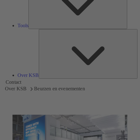
Tools
Ov
K
Over KSB
Contact
Over KSB
Beurzen en evenementen