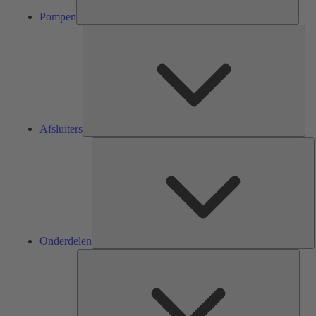
Pompen
Afsl
Afsluiters
O
Onderdelen
Serv