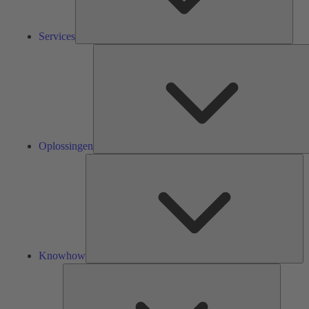
Services
Oplossingen
Kn
Knowhow
Tools