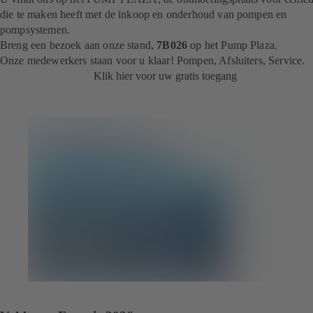
die te maken heeft met de inkoop en onderhoud van pompen en
pompsystemen.
Breng een bezoek aan onze stand,
7B026
op het Pump Plaza.
Onze medewerkers staan voor u klaar! Pompen, Afsluiters, Service.
Klik hier voor uw gratis toegang
(
o
p
e
n
t
i
n
e
e
n
n
i
e
u
w
t
a
b