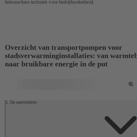
betrouwbare techniek voor bedrijfszekerheid.
Overzicht van transportpompen voor
stadsverwarminginstallaties: van warmte
naar bruikbare energie in de put
To
Fu
Sc
1. De warmtebron