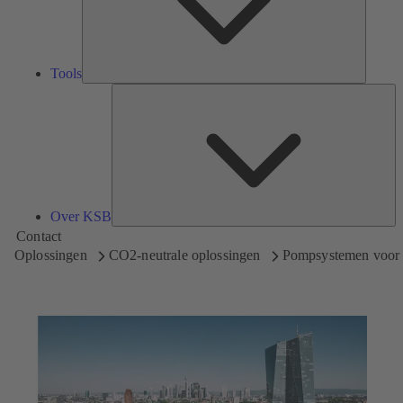
Tools
Ov
K
Over KSB
Contact
Oplossingen
CO2-neutrale oplossingen
Pompsystemen voor 