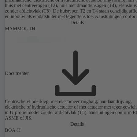
huis met centreerogen (T2), huis met draadflensogen (T4), Flenshuis
zonder afdichtvlak (T5). De huistypen T2 en T4 staan eenzijdig affl
en inbouw als eindafsluiter met tegenflens toe. Aansluitingen confo
ASME, JIS.
Details
MAMMOUTH
Documenten
Centrische vlinderklep, met elastomeer-ringbalg, handaandrijving,
elektrische of hydraulische actuator of met actuator met tegengewicht
in U-profielmodel zonder afdichtvlak (T5), aansluitingen conform E
ASME of JIS.
Details
BOA-H