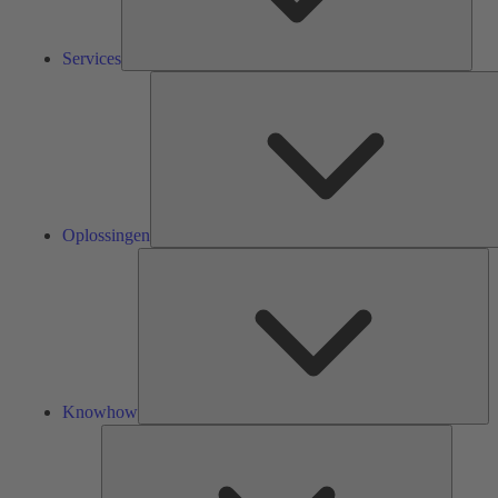
Services
Oplossingen
Kn
Knowhow
Tools