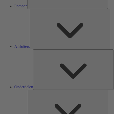
Pompen
Afsl
Afsluiters
O
Onderdelen
Serv