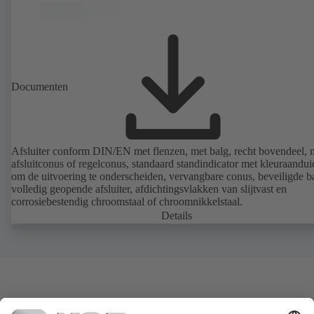
Documenten
Afsluiter conform DIN/EN met flenzen, met balg, recht bovendeel, 
afsluitconus of regelconus, standaard standindicator met kleuraandui
om de uitvoering te onderscheiden, vervangbare conus, beveiligde ba
volledig geopende afsluiter, afdichtingsvlakken van slijtvast en
corrosiebestendig chroomstaal of chroomnikkelstaal.
Details