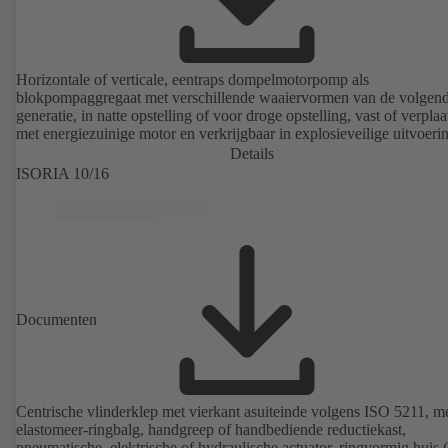
Horizontale of verticale, eentraps dompelmotorpomp als
blokpompaggregaat met verschillende waaiervormen van de volgen
generatie, in natte opstelling of voor droge opstelling, vast of verplaa
met energiezuinige motor en verkrijgbaar in explosieveilige uitvoeri
Details
ISORIA 10/16
Documenten
Centrische vlinderklep met vierkant asuiteinde volgens ISO 5211, m
elastomeer-ringbalg, handgreep of handbediende reductiekast,
pneumatische, elektrische of hydraulische actuator, ringvormig huis 