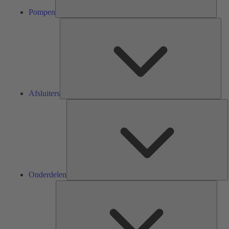
Pompen
Afsl
Afsluiters
O
Onderdelen
Serv