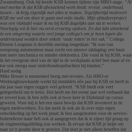
Zwanenburg. Ook hij leerde KSB kennen tijdens zijn MBO-stage.
“Al
snel merkte ik dat KSB afwisselend werk biedt: revisie, onderhoud,
lassen – ik krijg eigenlijk met alles te maken. Tegelijkertijd motiveert
KSB me wel om door te gaan met mijn studie. Mijn afstudeerproject
was een vlaktafel waar ik nu bij KSB dagelijks aan sta te werken.
Voorlopig wil ik hier nu eerst ervaring opdoen. En dat lukt uitstekend
in een omgeving waarin veel jonge collega’s om je heen lopen die
ondersteund worden door enkele ‘oude rotten’ in het vak.”
Collega
Dennis Loogman is dezelfde mening toegedaan: “Ik was van
oorsprong automonteur maar zocht een nieuwe uitdaging; een baan
met meer mechanica en minder elektronica. Die vond ik bij KSB, waar
ik het overgrote deel van de tijd in de werkplaats actief ben maar af en
toe ook meega naar onderhoudsopdrachten bij klanten.”
Hard nodig
Mike Breure is momenteel bezig met revisies. Als HBO-er
Werktuigbouwkunde werkt hij inmiddels één jaar bij KSB en heeft in
dat jaar naar eigen zeggen veel geleerd. “KSB biedt ook veel
gelegenheid om te leren. Het heeft me het eerste jaar wel verbaasd dat
er zoveel kon; ik ben zelfs ook al twee keer in Duitsland op cursus
geweest. Voor mij is het een mooi bewijs dat KSB investeert in de
eigen medewerkers. En dat merk ik ook als ik over mijn eigen
ontwikkeling op het werk praat; ik ben aangenomen voor de service-
buitendienst maar heb ook al aangegeven dat ik te zijner tijd graag op
de engineeringafdeling zou werken. Ik ervaar dat KSB je helpt om
naar zo’n positie door te groeien. Dat doet je niet alleen beseffen dat