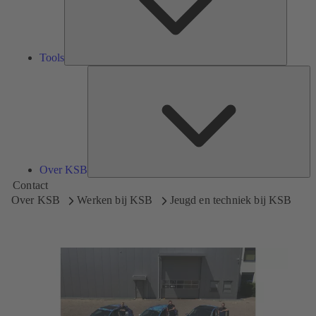
Tools
Ov
K
Over KSB
Contact
Over KSB
Werken bij KSB
Jeugd en techniek bij KSB