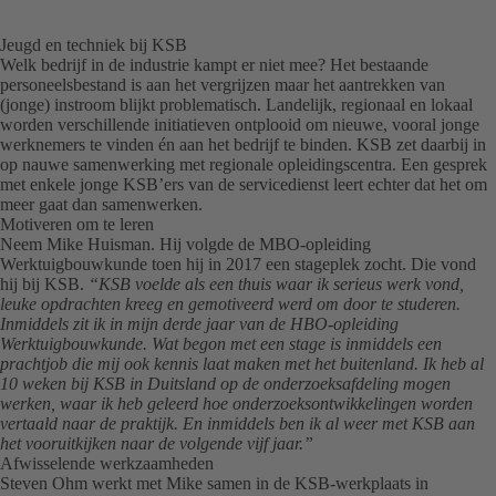
Jeugd en techniek bij KSB
Welk bedrijf in de industrie kampt er niet mee? Het bestaande
personeelsbestand is aan het vergrijzen maar het aantrekken van
(jonge) instroom blijkt problematisch. Landelijk, regionaal en lokaal
worden verschillende initiatieven ontplooid om nieuwe, vooral jonge
werknemers te vinden én aan het bedrijf te binden. KSB zet daarbij in
op nauwe samenwerking met regionale opleidingscentra. Een gesprek
met enkele jonge KSB’ers van de servicedienst leert echter dat het om
meer gaat dan samenwerken.
Motiveren om te leren
Neem Mike Huisman. Hij volgde de MBO-opleiding
Werktuigbouwkunde toen hij in 2017 een stageplek zocht. Die vond
hij bij KSB.
“KSB voelde als een thuis waar ik serieus werk vond,
leuke opdrachten kreeg en gemotiveerd werd om door te studeren.
Inmiddels zit ik in mijn derde jaar van de HBO-opleiding
Werktuigbouwkunde. Wat begon met een stage is inmiddels een
prachtjob die mij ook kennis laat maken met het buitenland. Ik heb al
10 weken bij KSB in Duitsland op de onderzoeksafdeling mogen
werken, waar ik heb geleerd hoe onderzoeksontwikkelingen worden
vertaald naar de praktijk. En inmiddels ben ik al weer met KSB aan
het vooruitkijken naar de volgende vijf jaar.”
Afwisselende werkzaamheden
Steven Ohm werkt met Mike samen in de KSB-werkplaats in