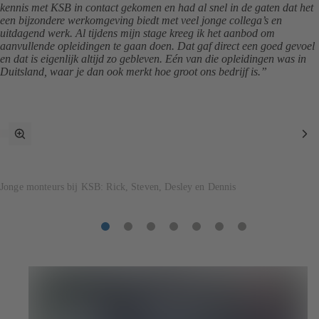
kennis met KSB in contact gekomen en had al snel in de gaten dat het
een bijzondere werkomgeving biedt met veel jonge collega’s en
uitdagend werk. Al tijdens mijn stage kreeg ik het aanbod om
aanvullende opleidingen te gaan doen. Dat gaf direct een goed gevoel
en dat is eigenlijk altijd zo gebleven. Eén van die opleidingen was in
Duitsland, waar je dan ook merkt hoe groot ons bedrijf is.”
Volledig
Vo
scherm
art
omschakelen
Jonge monteurs bij KSB: Rick, Steven, Desley en Dennis
Artikel
Artikel
Artikel
Artikel
Artikel
Artikel
Artikel
1
2
3
4
5
6
7