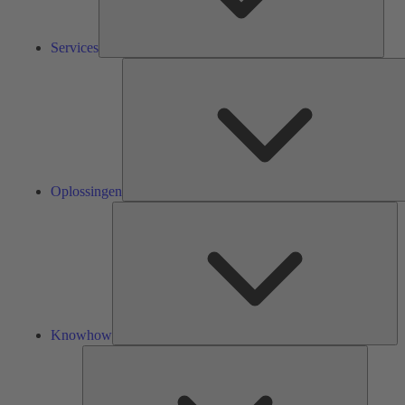
Services
Oplossingen
Kn
Knowhow
Tools