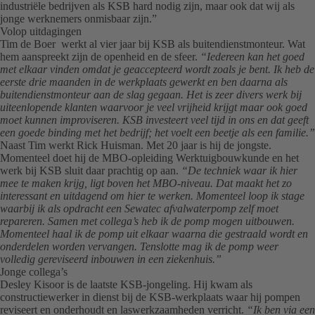
industriële bedrijven als KSB hard nodig zijn, maar ook dat wij als
jonge werknemers onmisbaar zijn.”
Volop uitdagingen
Tim de Boer werkt al vier jaar bij KSB als buitendienstmonteur. Wat
hem aanspreekt zijn de openheid en de sfeer.
“Iedereen kan het goed
met elkaar vinden omdat je geaccepteerd wordt zoals je bent. Ik heb de
eerste drie maanden in de werkplaats gewerkt en ben daarna als
buitendienstmonteur aan de slag gegaan. Het is zeer divers werk bij
uiteenlopende klanten waarvoor je veel vrijheid krijgt maar ook goed
moet kunnen improviseren. KSB investeert veel tijd in ons en dat geeft
een goede binding met het bedrijf; het voelt een beetje als een familie.”
Naast Tim werkt Rick Huisman. Met 20 jaar is hij de jongste.
Momenteel doet hij de MBO-opleiding Werktuigbouwkunde en het
werk bij KSB sluit daar prachtig op aan.
“De techniek waar ik hier
mee te maken krijg, ligt boven het MBO-niveau. Dat maakt het zo
interessant en uitdagend om hier te werken. Momenteel loop ik stage
waarbij ik als opdracht een Sewatec afvalwaterpomp zelf moet
repareren. Samen met collega’s heb ik de pomp mogen uitbouwen.
Momenteel haal ik de pomp uit elkaar waarna die gestraald wordt en
onderdelen worden vervangen. Tenslotte mag ik de pomp weer
volledig gereviseerd inbouwen in een ziekenhuis.”
Jonge collega’s
Desley Kisoor is de laatste KSB-jongeling. Hij kwam als
constructiewerker in dienst bij de KSB-werkplaats waar hij pompen
reviseert en onderhoudt en laswerkzaamheden verricht.
“Ik ben via een