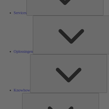
Services
Oplossingen
Kn
Knowhow
Tools