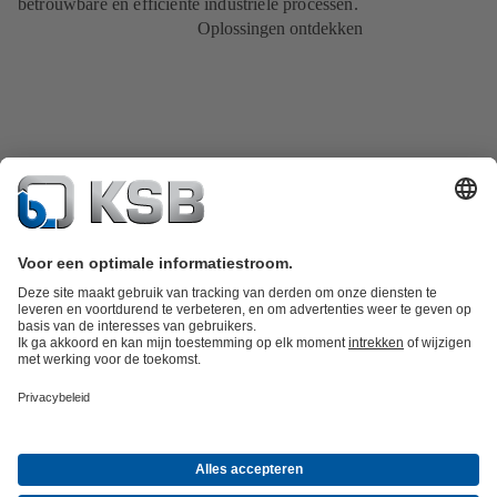
betrouwbare en efficiënte industriële processen.
Oplossingen ontdekken
Productcatalogus
KSB SupremeServ: Spare Parts
KSB SupremeServ:
premium service voor pompen en
afsluiters
Winkelwagen
Productgroepen
Afvalwatertechniek
Watertechniek
Industrietechniek
Gebouwentechnie
Over KSB
Beurzen en evenementen
Persinformatie
Vacatures
Social
Media