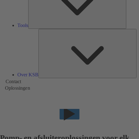
Tools
Ov
K
Over KSB
Contact
Oplossingen
Pomp- en afsluiteroplossingen voor elk