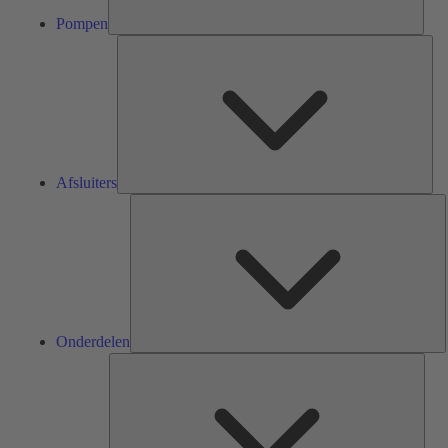
Pompen
Afsl
Afsluiters
O
Onderdelen
Serv