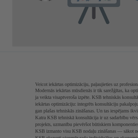
Veicot iekārtas optimizāciju, paļaujieties uz profesion
Modernās iekārtas mūsdienās ir tik sarežģītas, ka optim
ja veikta visaptveroša izpēte. KSB tehniskās konsultāc
iekārtas optimizāciju: integrēts konsultāciju pakalpoj
gan plašas tehniskās zināšanas. Un tas iespējams ikvi
Katra KSB tehniskā konsultācija ir uz sadarbību vērst
projekts, uzmanību pievēršot būtiskiem komponentie
KSB izmanto visu KSB nodaļu zināšanas — sākot no k
KSB eksperti vienmēr rada individuālus un ekonomis