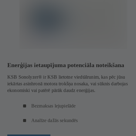
Enerģijas ietaupījuma potenciāla noteikšana
KSB Sonolyzer® ir KSB lietotne viedtālrunim, kas pēc jūsu
iekārtas asinhronā motora trokšņa nosaka, vai sūknis darbojas
ekonomiski vai patērē pārāk daudz enerģijas.
Bezmaksas lejupielāde
Analīze dažās sekundēs