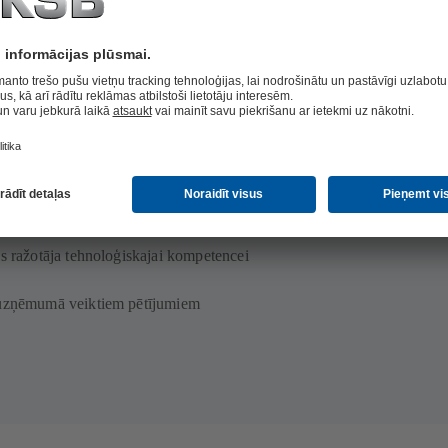
ārtu
a ar digitāliem uzraudzības risinājumiem
arinātam kalpošanas laikam
inājumi
es ražotāja tehnoloģiskajai kompetencei
 uzņēmumā veiktiem pētījumiem