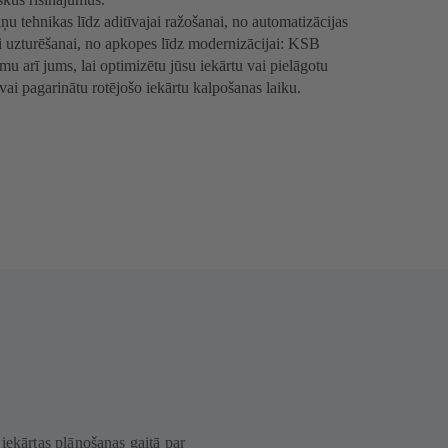
ņu tehnikas līdz aditīvajai ražošanai, no automatizācijas
ai uzturēšanai, no apkopes līdz modernizācijai: KSB
umu arī jums, lai optimizētu jūsu iekārtu vai pielāgotu
ai pagarinātu rotējošo iekārtu kalpošanas laiku.
iekārtas plānošanas gaitā par