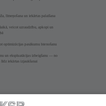
āža, līmeņošana un iekārtas palaišana
 laikā, veicot uzraudzību, apkopi un
tībā
tot optimizācijas pasākumu īstenošanu
anu un ekspluatācijas izbeigšanu — no
īdz iekārtas izjaukšanai