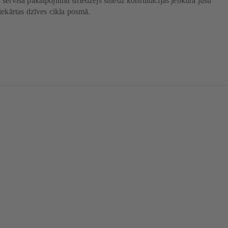
servisa pakalpojumu sniedzējs sniedz konsultācijas jebkurā jūsu
iekārtas dzīves cikla posmā.