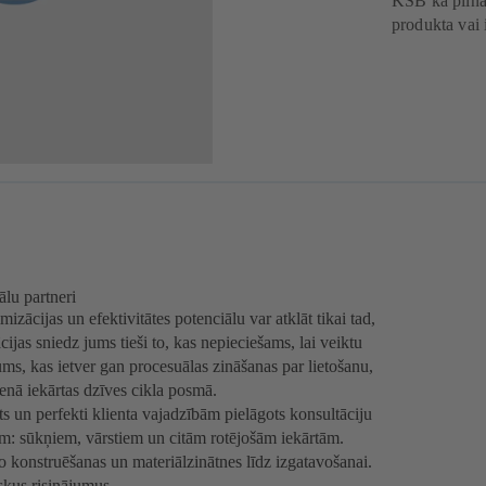
KSB kā pilna 
produkta vai 
ālu partneri
izācijas un efektivitātes potenciālu var atklāt tikai tad,
ijas sniedz jums tieši to, kas nepieciešams, lai veiktu
ums, kas ietver gan procesuālas zināšanas par lietošanu,
enā iekārtas dzīves cikla posmā.
s un perfekti klienta vajadzībām pielāgots konsultāciju
m: sūkņiem, vārstiem un citām rotējošām iekārtām.
onstruēšanas un materiālzinātnes līdz izgatavošanai.
kus risinājumus.