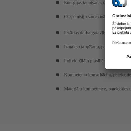
Enerģijas taupīšana, optimizējot iek
CO
emisiju samazināšana
2
Iekārtas darba gatavības uzlabošan
Izmaksu taupīšana, pateicoties pag
Individuālām prasībām pielāgoti ris
Kompetenta konsultācija, pateicoti
Materiālu kompetence, pateicoties