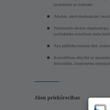
produktiem un sistēmām
Atbalsts, sākot ekspluatāciju: mont
Profesionāls atbalsts ekspluatācijas
profilaktisku uzturēšanu darba kār
Ātra palīdzība remonta fāzē, ieskai
Konsultēšana attiecībā uz atjaunoš
demontāžas, komponentu nomaiņas l
Jūsu priekšrocības