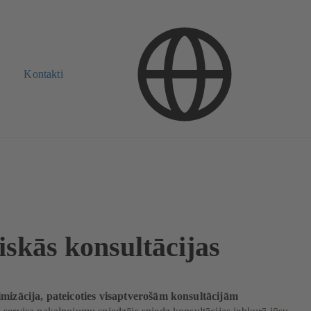
Kontakti
iskās konsultācijas
imizācija, pateicoties visaptverošām konsultācijām