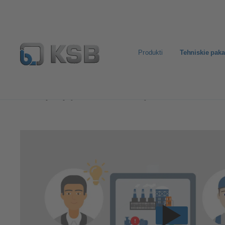
Produkti
Tehniskie pak
Tehniskie pakalpojumi
Konsultācijas un analīze
Teh