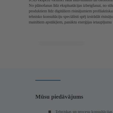
No plānošanas līdz ekspluatācijas izbeigšanai, no sūk
produktiem līdz digitāliem risinājumiem profilaktisk
tehnisko konsultāciju speciālisti spēj izstrādāt risināj
mainītiem apstākļiem, panāktu enerģijas ietaupījumu v
Mūsu piedāvājums
Tehniskas un procesu konsultācijas 