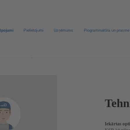
alpojumi
Pielietojumi
Uzņēmums
Programmatūra un prasme
niskās konsultācijas
Tehn
Iekārtas opt