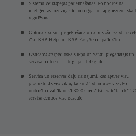
Sistēmu veiktspējas palielināšanās, ko nodrošina
inteliģentas piedziņas tehnoloģijas un apgriezienu skai
regulēšana
Optimāla sūkņu projektēšana un atbilstošo vārstu izvēl
rīku KSB Helps un KSB EasySelect palīdzību
Uzticams starptautisks sūkņu un vārstu piegādātājs un
servisa partneris — tirgū jau 150 gadus
Servisa un rezerves daļu risinājumi, kas aptver visu
produktu dzīves ciklu, kā arī 24 stundu serviss, ko
nodrošina vairāk nekā 3000 speciālistu vairāk nekā 17
servisa centros visā pasaulē