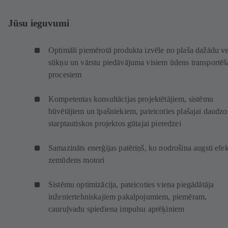
Jūsu ieguvumi
Optimāli piemērotā produkta izvēle no plaša dažādu v
sūkņu un vārstu piedāvājuma visiem ūdens transportēš
procesiem
Kompetentas konsultācijas projektētājiem, sistēmu
būvētājiem un īpašniekiem, pateicoties plašajai daudzo
starptautiskos projektos gūtajai pieredzei
Samazināts enerģijas patēriņš, ko nodrošina augsti efek
zemūdens motori
Sistēmu optimizācija, pateicoties viena piegādātāja
inženiertehniskajiem pakalpojumiem, piemēram,
cauruļvadu spiediena impulsu aprēķiniem