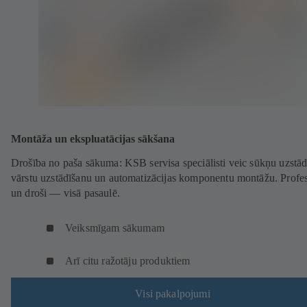
Montāža un ekspluatācijas sākšana
Drošība no paša sākuma: KSB servisa speciālisti veic sūkņu uzstād
vārstu uzstādīšanu un automatizācijas komponentu montāžu. Profes
un droši — visā pasaulē.
Veiksmīgam sākumam
Arī citu ražotāju produktiem
Visi pakalpojumi