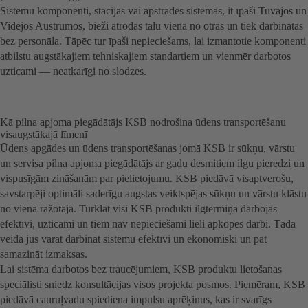
Sistēmu komponenti, stacijas vai apstrādes sistēmas, it īpaši Tuvajos un
Vidējos Austrumos, bieži atrodas tālu viena no otras un tiek darbinātas
bez personāla. Tāpēc tur īpaši nepieciešams, lai izmantotie komponenti
atbilstu augstākajiem tehniskajiem standartiem un vienmēr darbotos
uzticami — neatkarīgi no slodzes.
Kā pilna apjoma piegādātājs KSB nodrošina ūdens transportēšanu
visaugstākajā līmenī
Ūdens apgādes un ūdens transportēšanas jomā KSB ir sūkņu, vārstu
un servisa pilna apjoma piegādātājs ar gadu desmitiem ilgu pieredzi un
vispusīgām zināšanām par pielietojumu. KSB piedāvā visaptverošu,
savstarpēji optimāli saderīgu augstas veiktspējas sūkņu un vārstu klāstu
no viena ražotāja. Turklāt visi KSB produkti ilgtermiņā darbojas
efektīvi, uzticami un tiem nav nepieciešami lieli apkopes darbi. Tādā
veidā jūs varat darbināt sistēmu efektīvi un ekonomiski un pat
samazināt izmaksas.
Lai sistēma darbotos bez traucējumiem, KSB produktu lietošanas
speciālisti sniedz konsultācijas visos projekta posmos. Piemēram, KSB
piedāvā cauruļvadu spiediena impulsu aprēķinus, kas ir svarīgs