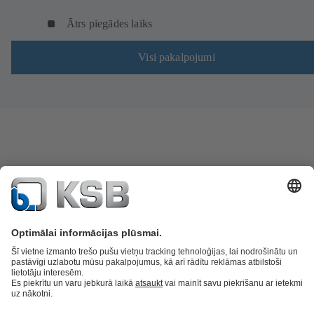
Ātrs piegādes laiks
Visi pakalpojumi