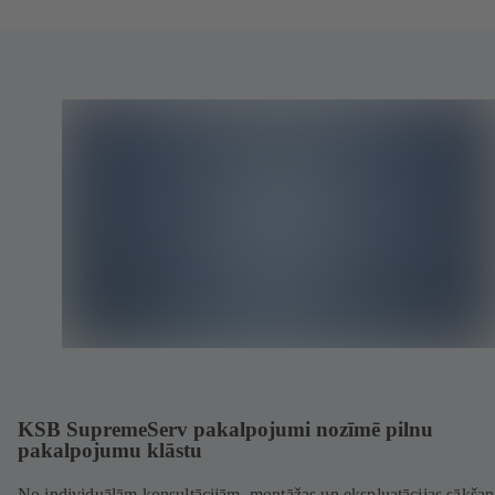
KSB SupremeServ pakalpojumi nozīmē pilnu
pakalpojumu klāstu
No individuālām konsultācijām, montāžas un ekspluatācijas sākšan