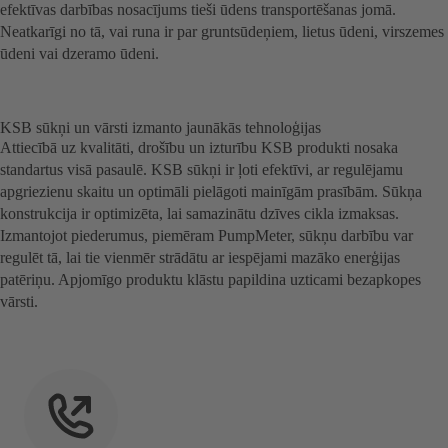
efektīvas darbības nosacījums tieši ūdens transportēšanas jomā.
Neatkarīgi no tā, vai runa ir par gruntsūdeņiem, lietus ūdeni, virszemes
ūdeni vai dzeramo ūdeni.
KSB sūkņi un vārsti izmanto jaunākās tehnoloģijas
Attiecībā uz kvalitāti, drošību un izturību KSB produkti nosaka
standartus visā pasaulē. KSB sūkņi ir ļoti efektīvi, ar regulējamu
apgriezienu skaitu un optimāli pielāgoti mainīgām prasībām. Sūkņa
konstrukcija ir optimizēta, lai samazinātu dzīves cikla izmaksas.
Izmantojot piederumus, piemēram PumpMeter, sūkņu darbību var
regulēt tā, lai tie vienmēr strādātu ar iespējami mazāko enerģijas
patēriņu. Apjomīgo produktu klāstu papildina uzticami bezapkopes
vārsti.