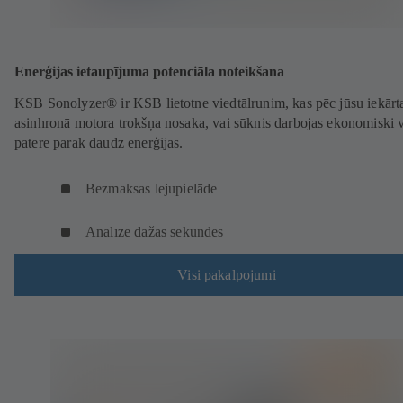
Enerģijas ietaupījuma potenciāla noteikšana
KSB Sonolyzer® ir KSB lietotne viedtālrunim, kas pēc jūsu iekārt
asinhronā motora trokšņa nosaka, vai sūknis darbojas ekonomiski 
patērē pārāk daudz enerģijas.
Bezmaksas lejupielāde
Analīze dažās sekundēs
Visi pakalpojumi