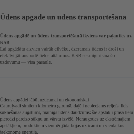
Ūdens apgāde un ūdens transportēšana
Ūdens apgādē un ūdens transportēšanā ikviens var paļauties uz
KSB
Lai apgādātu aizvien vairāk cilvēku, dzeramais ūdens ir droši un
efektīvi jātransportē lielos attālumos. KSB sekmīgi risina šo
uzdevumu — visā pasaulē.
Ūdens apgādei jābūt uzticamai un ekonomiskai
Cauruļvadi simtiem kilometru garumā, daļēji nepieejams reljefs, liels
sūknēšanas augstums, mainīgs ūdens daudzums: šie apstākļi prasa lielu
pieredzi pareizo sūkņu un vārstu izvēlē. Neraugoties uz ekstrēmajiem
apstākļiem, produktiem vienmēr jādarbojas uzticami un vienlaikus
jāekonomē enerģija.