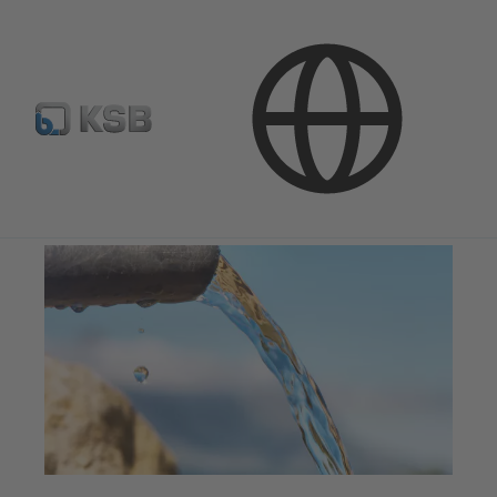
Pielietojumi
Ūdens tehnoloģijas
Ūdens apgāde un ūdens transportēšana