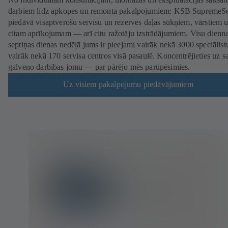
darbiem līdz apkopes un remonta pakalpojumiem: KSB SupremeS
piedāvā visaptverošu servisu un rezerves daļas sūkņiem, vārstiem 
citam aprīkojumam — arī citu ražotāju izstrādājumiem. Visu dienna
septiņas dienas nedēļā jums ir pieejami vairāk nekā 3000 speciālist
vairāk nekā 170 servisa centros visā pasaulē. Koncentrējieties uz s
galveno darbības jomu — par pārējo mēs parūpēsimies.
Uz visiem pakalpojumu piedāvājumiem