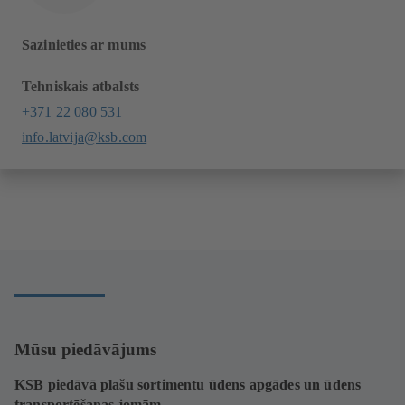
Sazinieties ar mums
Tehniskais atbalsts
+371 22 080 531
info.latvija@ksb.com
Mūsu piedāvājums
KSB piedāvā plašu sortimentu ūdens apgādes un ūdens
transportēšanas jomām