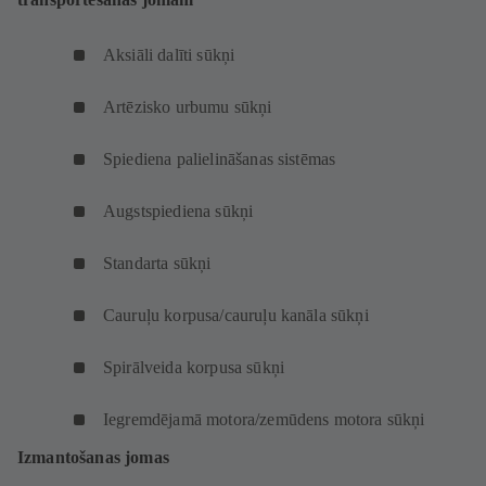
Aksiāli dalīti sūkņi
Artēzisko urbumu sūkņi
Spiediena palielināšanas sistēmas
Augstspiediena sūkņi
Standarta sūkņi
Cauruļu korpusa/cauruļu kanāla sūkņi
Spirālveida korpusa sūkņi
Iegremdējamā motora/zemūdens motora sūkņi
Izmantošanas jomas