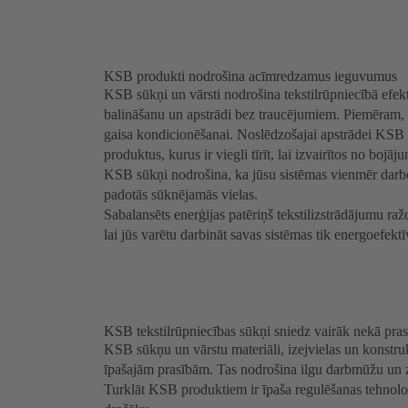
KSB produkti nodrošina acīmredzamus ieguvumus
KSB sūkņi un vārsti nodrošina tekstilrūpniecībā efe
balināšanu un apstrādi bez traucējumiem. Piemēram,
gaisa kondicionēšanai. Noslēdzošajai apstrādei KSB 
produktus, kurus ir viegli tīrīt, lai izvairītos no bo
KSB sūkņi nodrošina, ka jūsu sistēmas vienmēr darb
padotās sūknējamās vielas.
Sabalansēts enerģijas patēriņš tekstilizstrādājumu raž
lai jūs varētu darbināt savas sistēmas tik energoefektī
KSB tekstilrūpniecības sūkņi sniedz vairāk nekā pras
KSB sūkņu un vārstu materiāli, izejvielas un konstruk
īpašajām prasībām. Tas nodrošina ilgu darbmūžu un
Turklāt KSB produktiem ir īpaša regulēšanas tehnoloģ