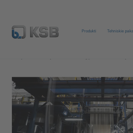
Produkti
Tehniskie pak
Pielietojumi
Rūpnieciskās tehnoloģijas
Tekstilrūpni