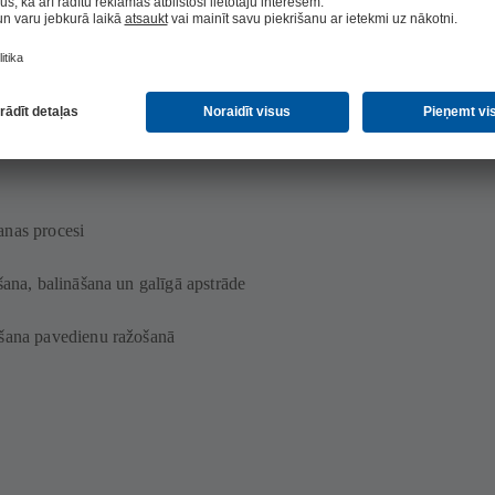
loģijas
anas procesi
šana, balināšana un galīgā apstrāde
ēšana pavedienu ražošanā