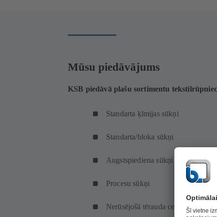
Mūsu piedāvājums
KSB piedāvā plašu sortimentu tekstilrūpniec
Standarta ķīmijas sūkņi
Standarta/bloka sūkņi
Augstspiediena sūkņi
Procesu sūkņi
Nerūsējošā tērauda centrbēdzes sūk