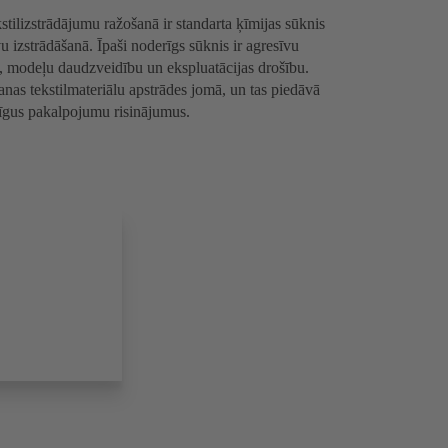
ilizstrādājumu ražošanā ir standarta ķīmijas sūknis
zstrādāšanā. Īpaši noderīgs sūknis ir agresīvu
ti, modeļu daudzveidību un ekspluatācijas drošību.
 tekstilmateriālu apstrādes jomā, un tas piedāvā
idīgus pakalpojumu risinājumus.