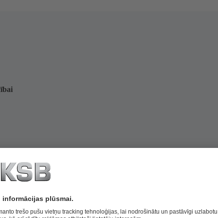
ībai
ņi