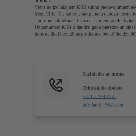
drošāku.
Viens no izcilākajiem KSB sūkņu piedāvājumiem tekst
MegaCPK. Tas kalpojis par pamatu daudzu normatīvu i
šķidrumu sūknēšanā. Tas izceļas ar energoefektivitā
Uzņēmumam KSB ir daudzu gadu pieredze un zināšanas
jums ne tikai inovatīvus produktus, bet arī daudzve
Sazinieties ar mums
Tehniskais atbalsts
+371 22 080 531
info.latvija@ksb.com