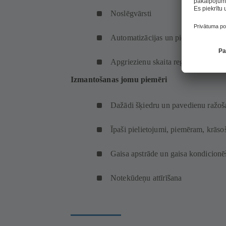
Noslēgvārsti
Automatizācijas un piedziņas tehno
Apgriezienu skaita regulēšana
Izmantošanas jomu piemēri
Dažādi šķiedru un pavedienu ražoš
Īpaši pielietojumi, piemēram, krāso
Gaisa apstrāde un gaisa kondicion
Notekūdeņu attīrīšana