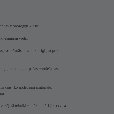
cijas tehnoloģiju klāsts
knējamajai vielai
sprostošanās, kas ir izturīgi pat pret
miņā, izmantojot īpašas regulēšanas
maksas, ko nodrošina materiālu,
ana
redzējuši tehniķi vairāk nekā 170 servisa