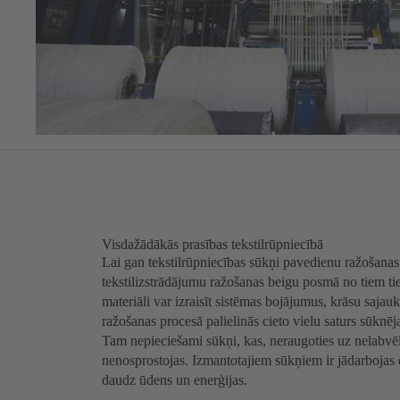
Visdažādākās prasības tekstilrūpniecībā
Lai gan tekstilrūpniecības sūkņi pavedienu ražošana
tekstilizstrādājumu ražošanas beigu posmā no tiem tiek 
materiāli var izraisīt sistēmas bojājumus, krāsu saja
ražošanas procesā palielinās cieto vielu saturs sūknēj
Tam nepieciešami sūkņi, kas, neraugoties uz nelabvēlī
nenosprostojas. Izmantotajiem sūkņiem ir jādarbojas en
daudz ūdens un enerģijas.