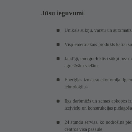
Jūsu ieguvumi
Unikāls sūkņu, vārstu un automatizā
Vispiemērotākais produkts katrai sū
Jaudīgi, energoefektīvi sūkņi bez no
agresīvām vielām
Enerģijas izmaksu ekonomija ilgter
tehnoloģijas
Ilgs darbmūžs un zemas apkopes iz
izejvielu un konstrukcijas pielāgoš
24 stundu serviss, ko nodrošina pie
centros visā pasaulē