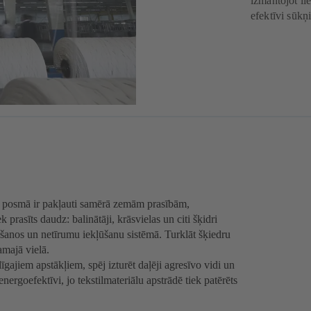
izmantojot li
efektīvi sūkņ
s posmā ir pakļauti samērā zemām prasībām,
prasīts daudz: balinātāji, krāsvielas un citi šķidri
ukšanos un netīrumu iekļūšanu sistēmā. Turklāt šķiedru
amajā vielā.
gajiem apstākļiem, spēj izturēt daļēji agresīvo vidi un
ergoefektīvi, jo tekstilmateriālu apstrādē tiek patērēts