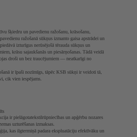
ktīvu šķiedru un pavedienu ražošanu, krāsošanu,
 pavedienu ražošanā sūkņus izmanto gaisa apstrādei un
piedāvā izturīgus nerūsējošā tērauda sūkņus un
jājumiem, krāsu sajaukšanās un piesārņošanas. Tādā veidā
ojas droši un bez traucējumiem — neatkarīgi no
ošanā ir īpaši nozīmīgs, tāpēc KSB sūkņi ir veidoti tā,
vi, cik vien iespējams.
īts
cija ir pielāgotatekstilrūpniecības un apģērbu nozares
 zemas uzturēšanas izmaksas.
ija, kas ilgtermiņā padara ekspluatāciju efektīvāku un