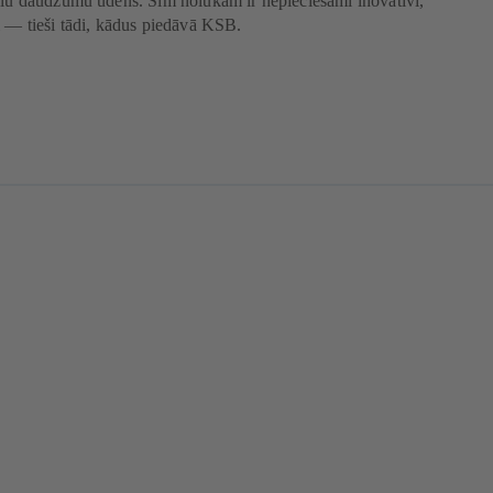
elu daudzumu ūdens. Šim nolūkam ir nepieciešami inovatīvi,
i — tieši tādi, kādus piedāvā KSB.