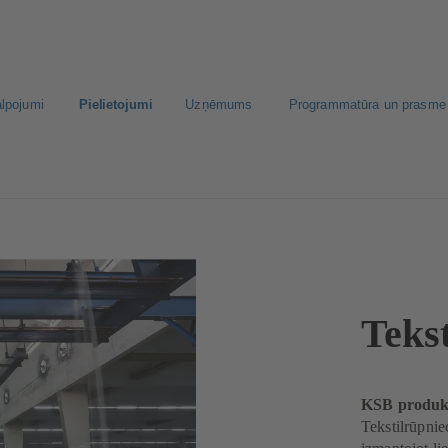
alpojumi
Pielietojumi
Uzņēmums
Programmatūra un prasme
ecība
Teks
KSB produkti
Tekstilrūpniec