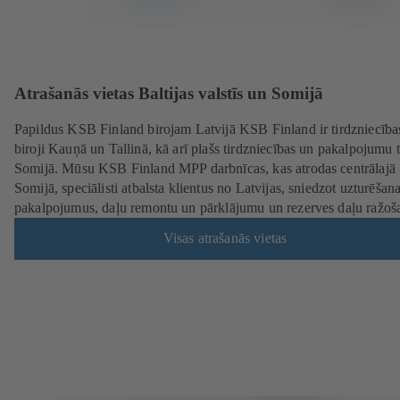
Atrašanās vietas Baltijas valstīs un Somijā
Papildus KSB Finland birojam Latvijā KSB Finland ir tirdzniecība
biroji Kauņā un Tallinā, kā arī plašs tirdzniecības un pakalpojumu t
Somijā. Mūsu KSB Finland MPP darbnīcas, kas atrodas centrālajā
Somijā, speciālisti atbalsta klientus no Latvijas, sniedzot uzturēšan
pakalpojumus, daļu remontu un pārklājumu un rezerves daļu ražoš
Visas atrašanās vietas