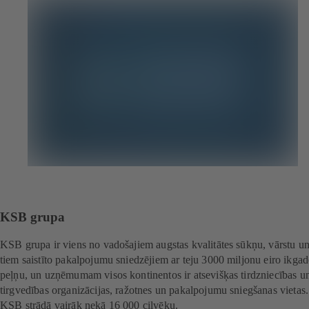
KSB grupa
KSB grupa ir viens no vadošajiem augstas kvalitātes sūkņu, vārstu un
tiem saistīto pakalpojumu sniedzējiem ar teju 3000 miljonu eiro ikgad
peļņu, un uzņēmumam visos kontinentos ir atsevišķas tirdzniecības u
tirgvedības organizācijas, ražotnes un pakalpojumu sniegšanas vietas.
KSB strādā vairāk nekā 16 000 cilvēku.