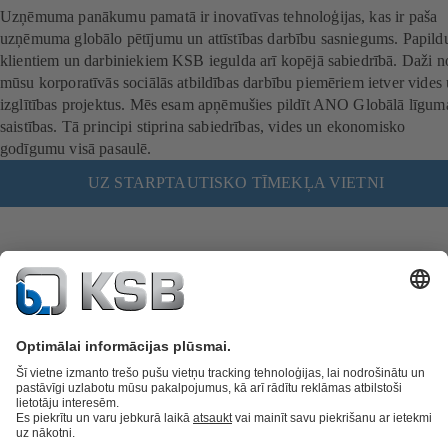
Uzņēmuma panākumu pamatā ir inovatīvas tehnoloģijas, kas ir paša
uzņēmuma globālo pētījumu un attīstības darbību sasniegums. Papild
klientiem un darbiniekiem KSB iegulda arī kopējā sabiedrībā. Daži n
mūsu korporatīvās sociālās atbildības darbību piemēriem ietver vides
izglītības projektus. Mēs esam apņēmušies pildīt ANO Globālā līgum
saistības. Tā principi stiprina sabiedrības, vides un ekonomisko
godīgumu visā pasaulē.
UZ STARPTAUTISKO TĪMEKĻA VIETNI