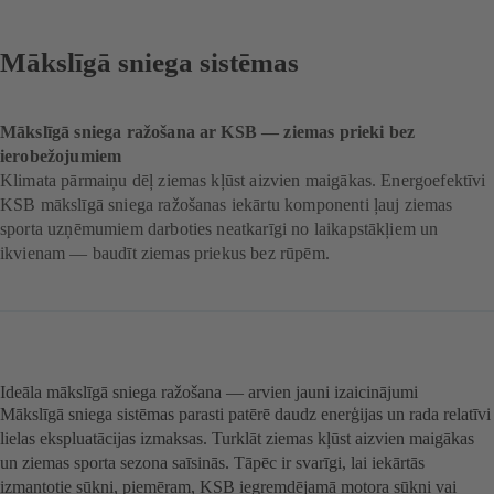
Mākslīgā sniega sistēmas
Mākslīgā sniega ražošana ar KSB — ziemas prieki bez
ierobežojumiem
Klimata pārmaiņu dēļ ziemas kļūst aizvien maigākas. Energoefektīvi
KSB mākslīgā sniega ražošanas iekārtu komponenti ļauj ziemas
sporta uzņēmumiem darboties neatkarīgi no laikapstākļiem un
ikvienam — baudīt ziemas priekus bez rūpēm.
Ideāla mākslīgā sniega ražošana — arvien jauni izaicinājumi
Mākslīgā sniega sistēmas parasti patērē daudz enerģijas un rada relatīvi
lielas ekspluatācijas izmaksas. Turklāt ziemas kļūst aizvien maigākas
un ziemas sporta sezona saīsinās. Tāpēc ir svarīgi, lai iekārtās
izmantotie sūkņi, piemēram, KSB iegremdējamā motora sūkņi vai