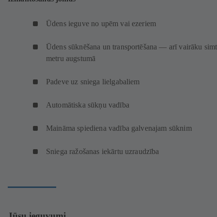
Ūdens ieguve no upēm vai ezeriem
Ūdens sūknēšana un transportēšana — arī vairāku sim
metru augstumā
Padeve uz sniega lielgabaliem
Automātiska sūkņu vadība
Maināma spiediena vadība galvenajam sūknim
Sniega ražošanas iekārtu uzraudzība
Jūsu ieguvumi