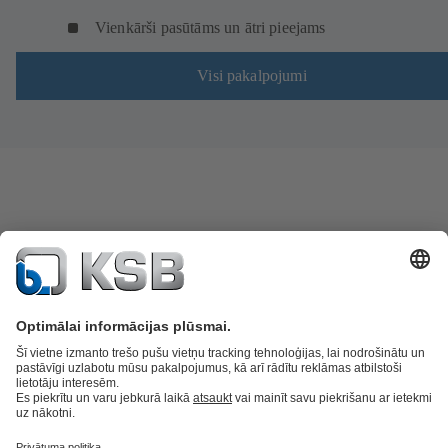
Vienkārši pasūtāms un ātri pieejams
Visi pakalpojumi