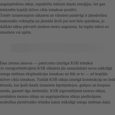
augstspiediena sūkņi, nepatērētu milzum daudz enerģijas, bet gan
ietekmētu kopējā dzīves cikla izmaksas pozitīvi.
Tomēr izmantotajiem sūkņiem un vārstiem pastāvīgi ir jānodrošina
maksimāla veiktspēja un jāstrādā droši pat zem liela spiediena, jo
dažkārt nākas pārvarēt simtiem metru augstumu, lai iegūtu ūdeni no
strautiem vai upēm.
Īstas ziemas ainavas — pateicoties izturīgai KSB tehnikai
Ar energoefektīvajiem KSB sūkņiem jūs samazināsiet savas mākslīgā
sniega sistēmas ekspluatācijas izmaksas un līdz ar to — arī kopējās
dzīves cikla izmaksas. Turklāt KSB sūkņu izturīgā konstrukcija no lietā
tērauda, kas īpaši daudz izmantots lāpstiņriteņos, gultņos un korpusa
sienās, garantē ilgu darbmūžu. KSB iegremdējamā motora sūkņu,
zemūdens motora sūkņu un augstspiediena sūkņu piedāvājums
nodrošina piemērotāko tehniku katrai mākslīgā sniega sistēmas daļai.