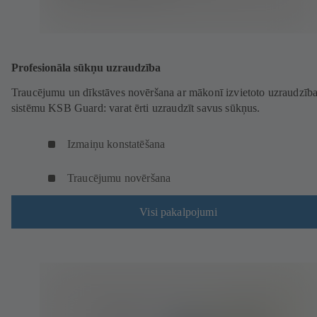
Profesionāla sūkņu uzraudzība
Traucējumu un dīkstāves novēršana ar mākonī izvietoto uzraudzīb
sistēmu KSB Guard: varat ērti uzraudzīt savus sūkņus.
Izmaiņu konstatēšana
Traucējumu novēršana
Visi pakalpojumi