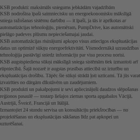
KSB produkti: maksimāls sniegums jebkādām vajadzībām
KSB nodrošina īpaši saimniecisku un energoekonomisku mākslīgā
sniega ražošanas sistēmu darbību — it īpaši, ja tās ir aprīkotas ar
automatizācijas tehnoloģiju, piemēram, PumpDrive, kas automātiski
pielāgo padeves plūsmu nepieciešamajai jaudai.
KSB automatizācijas risinājumi apkopo visus attiecīgos ekspluatācijas
datus un optimizē sūkņu energoefektivitāti. Vismodernākā uzraudzības
tehnoloģija pastāvīgi sniedz informāciju par visu procesu norisi.
KSB augstspiediena sūkņi mākslīgā sniega sistēmām tiek izmantoti arī
rūpniecībā. Šajā nozarē ir augstas prasības attiecībā uz izturību un
ekspluatācijas drošību. Tāpēc šie sūkņi strādā ļoti uzticami. Tā jūs varat
izvairīties no dārgām dīkstāvēm un zaudējumiem.
KSB produkti un pakalpojumi ir sevi apliecinājuši daudzos slēpošanas
reģionos pasaulē — tostarp lielajos ziemas sporta apgabalos Vācijā,
Austrijā, Šveicē, Francijā un Itālijā.
Izmantojiet 24 stundu servisa un konsultāciju priekšrocības — no
projektēšanas un ekspluatācijas sākšanas līdz pat apkopei un
uzturēšanai.