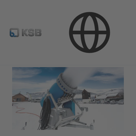
Pielietojumi
Rūpnieciskās tehnoloģijas
Mākslīgā sniega sistēmas