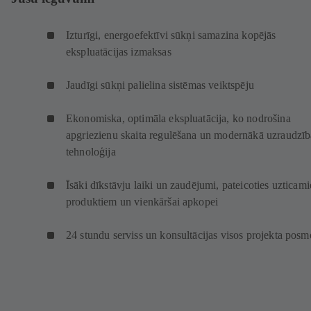
Izturīgi, energoefektīvi sūkņi samazina kopējās
ekspluatācijas izmaksas
Jaudīgi sūkņi palielina sistēmas veiktspēju
Ekonomiska, optimāla ekspluatācija, ko nodrošina
apgriezienu skaita regulēšana un modernākā uzraudzīb
tehnoloģija
Īsāki dīkstāvju laiki un zaudējumi, pateicoties uzticam
produktiem un vienkāršai apkopei
24 stundu serviss un konsultācijas visos projekta posm