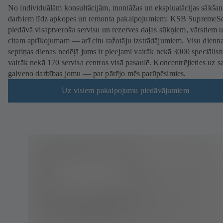
No individuālām konsultācijām, montāžas un ekspluatācijas sākšan
darbiem līdz apkopes un remonta pakalpojumiem: KSB SupremeS
piedāvā visaptverošu servisu un rezerves daļas sūkņiem, vārstiem 
citam aprīkojumam — arī citu ražotāju izstrādājumiem. Visu dienna
septiņas dienas nedēļā jums ir pieejami vairāk nekā 3000 speciālist
vairāk nekā 170 servisa centros visā pasaulē. Koncentrējieties uz s
galveno darbības jomu — par pārējo mēs parūpēsimies.
Uz visiem pakalpojumu piedāvājumiem