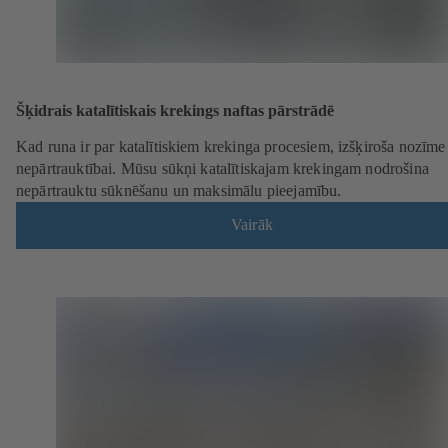
Šķidrais katalītiskais krekings naftas pārstrādē
Kad runa ir par katalītiskiem krekinga procesiem, izšķiroša nozīme 
nepārtrauktībai. Mūsu sūkņi katalītiskajam krekingam nodrošina
nepārtrauktu sūknēšanu un maksimālu pieejamību.
Vairāk