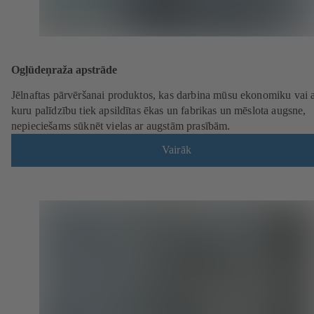
Ogļūdeņraža apstrāde
Jēlnaftas pārvēršanai produktos, kas darbina mūsu ekonomiku vai 
kuru palīdzību tiek apsildītas ēkas un fabrikas un mēslota augsne,
nepieciešams sūknēt vielas ar augstām prasībām.
Vairāk