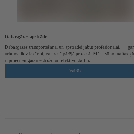
Dabasgāzes apstrāde
Dabasgāzes transportēšanai un apstrādei jābūt profesionālai, — ga
urbuma līdz iekārtai, gan visā pārējā procesā. Mūsu sūkņi naftas ķī
rūpniecībai garantē drošu un efektīvu darbu.
Vairāk