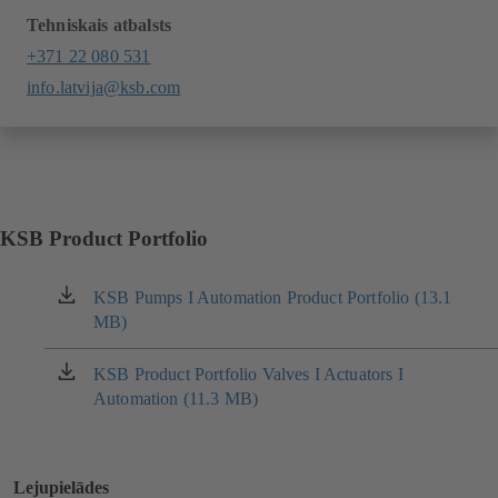
Tehniskais atbalsts
+371 22 080 531
info.latvija@ksb.com
KSB Product Portfolio
KSB Pumps I Automation Product Portfolio (13.1
(atveras
MB)
jaunā
cilnē)
KSB Product Portfolio Valves I Actuators I
(atveras
Automation (11.3 MB)
jaunā
cilnē)
Lejupielādes