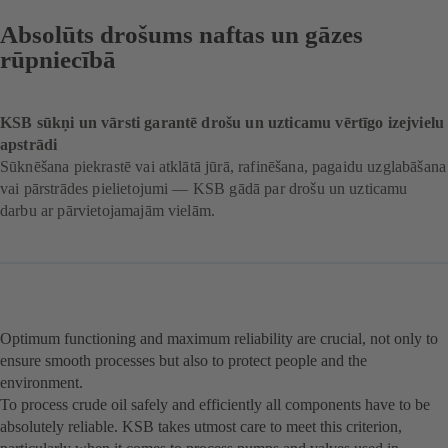
Absolūts drošums naftas un gāzes
rūpniecībā
KSB sūkņi un vārsti garantē drošu un uzticamu vērtīgo izejvielu
apstrādi
Sūknēšana piekrastē vai atklātā jūrā, rafinēšana, pagaidu uzglabāšana
vai pārstrādes pielietojumi — KSB gādā par drošu un uzticamu
darbu ar pārvietojamajām vielām.
Optimum functioning and maximum reliability are crucial, not only to
ensure smooth processes but also to protect people and the
environment.
To process crude oil safely and efficiently all components have to be
absolutely reliable. KSB takes utmost care to meet this criterion,