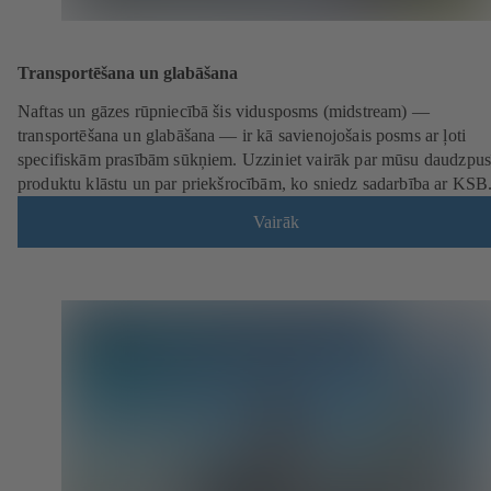
Transportēšana un glabāšana
Naftas un gāzes rūpniecībā šis vidusposms (midstream) —
transportēšana un glabāšana — ir kā savienojošais posms ar ļoti
specifiskām prasībām sūkņiem. Uzziniet vairāk par mūsu daudzpus
produktu klāstu un par priekšrocībām, ko sniedz sadarbība ar KSB
Vairāk