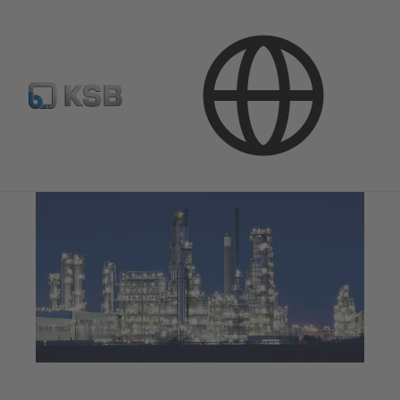
Pielietojumi
Naftas un gāzes rūpniecība