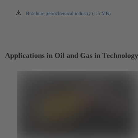
Brochure petrochemical industry (1.5 MB)
(atveras
jaunā
cilnē)
Applications in Oil and Gas in Technolog