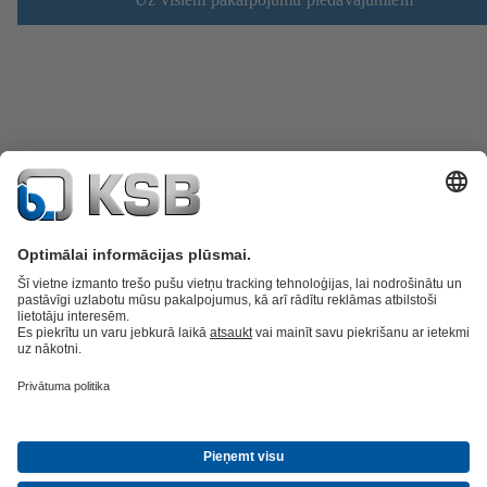
Rezerves daļas
Tehniskie pakalpojumi
Programmatūra un prasme
Notekūdeņu tehnoloģijas
Ūdens tehnoloģijas
Rūpnieciskās
tehnoloģijas
Ēku tehnika
Enerģijas tehnoloģijas
Uzņēmums
Jaunumi un pasākumi
Prese
Karjera
Sociālajos tīklos