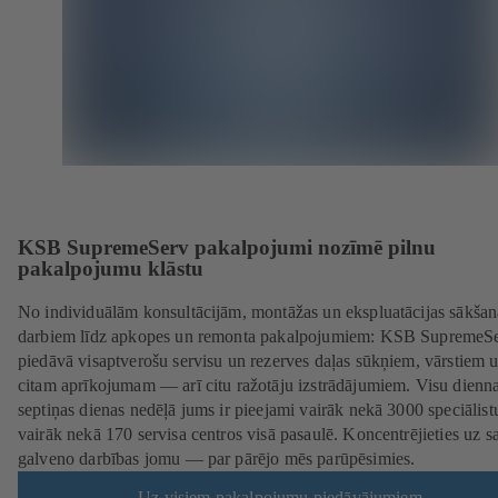
KSB SupremeServ pakalpojumi nozīmē pilnu
pakalpojumu klāstu
No individuālām konsultācijām, montāžas un ekspluatācijas sākšan
darbiem līdz apkopes un remonta pakalpojumiem: KSB SupremeS
piedāvā visaptverošu servisu un rezerves daļas sūkņiem, vārstiem 
citam aprīkojumam — arī citu ražotāju izstrādājumiem. Visu dienna
septiņas dienas nedēļā jums ir pieejami vairāk nekā 3000 speciālist
vairāk nekā 170 servisa centros visā pasaulē. Koncentrējieties uz s
galveno darbības jomu — par pārējo mēs parūpēsimies.
Uz visiem pakalpojumu piedāvājumiem