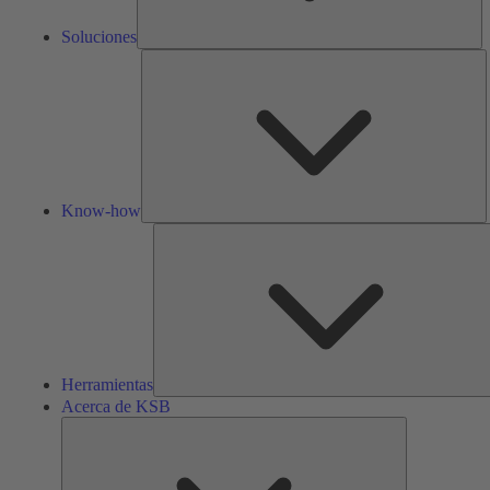
Soluciones
K
h
Know-how
Herramientas
Acerca de KSB
Acerca
de
KSB