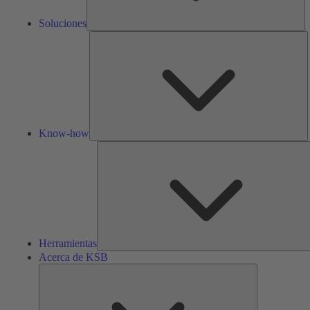
Soluciones
K
h
Know-how
Herramientas
Acerca de KSB
Acerca
de
KSB