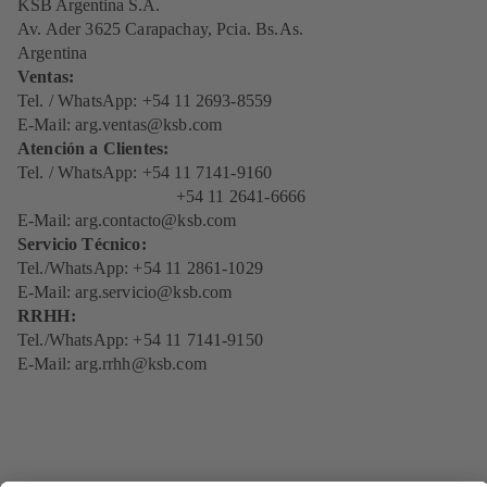
KSB Argentina S.A.
Av. Ader 3625 Carapachay, Pcia. Bs.As.
Argentina
Ventas:
Tel. / WhatsApp: +54 11 2693-8559
E-Mail:
arg.ventas@ksb.com
Atención a Clientes:
Tel. / WhatsApp: +54 11 7141-9160
+54 11 2641-6666
E-Mail:
arg.contacto@ksb.com
Servicio Técnico:
Tel./WhatsApp: +54 11 2861-1029
E-Mail:
arg.servicio@ksb.com
RRHH:
Tel./WhatsApp: +54 11 7141-9150
E-Mail:
arg.rrhh@ksb.com