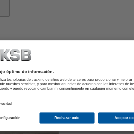
Drag
Las solucion
sector del d
Incremento de
bombas de KS
responder a l
estas aplicaci