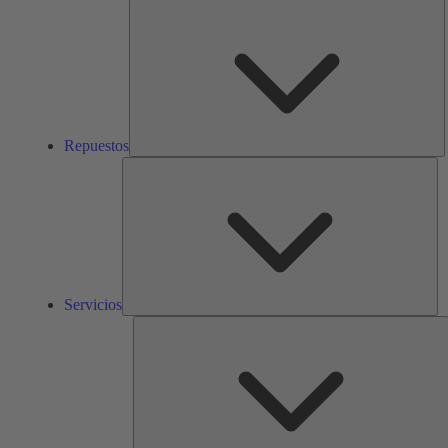
R
Repuestos
Ser
Servicios
S