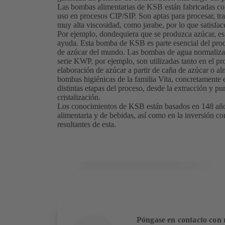
Las bombas alimentarias de KSB están fabricadas con
uso en procesos CIP/SIP. Son aptas para procesar, tra
muy alta viscosidad, como jarabe, por lo que satisfac
Por ejemplo, dondequiera que se produzca azúcar, e
ayuda. Esta bomba de KSB es parte esencial del proc
de azúcar del mundo. Las bombas de agua normalizada
serie KWP, por ejemplo, son utilizadas tanto en el p
elaboración de azúcar a partir de caña de azúcar o al
bombas higiénicas de la familia Vita, concretamente e
distintas etapas del proceso, desde la extracción y pu
cristalización.
Los conocimientos de KSB están basados en 148 años
alimentaria y de bebidas, así como en la inversión co
resultantes de esta.
Póngase en contacto con 