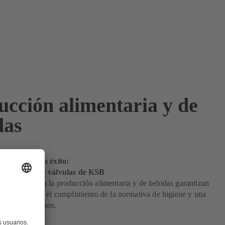
ucción alimentaria y de
das
rfecta para su éxito:
limentarias y válvulas de KSB
s de KSB para la producción alimentaria y de bebidas garantizan
xima calidad, el cumplimiento de la normativa de higiene y una
ad de los procesos.