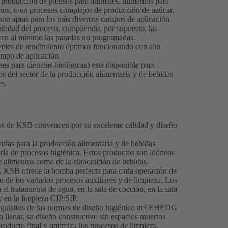
 producción de piensos para animales, alimentos para
arios, o en procesos complejos de producción de azúcar,
son aptas para los más diversos campos de aplicación.
bilidad del proceso, cumpliendo, por supuesto, las
cen al mínimo las paradas no programadas.
eles de rendimiento óptimos funcionando con alta
ampo de aplicación.
s para ciencias biológicas) está disponible para
tos del sector de la producción alimentaria y de bebidas
s.
tos de KSB convencen por su excelente calidad y diseño
las para la producción alimentaria y de bebidas
ería de procesos higiénica. Estos productos son idóneos
e alimentos como de la elaboración de bebidas.
. KSB ofrece la bomba perfecta para cada operación de
o de los variados procesos auxiliares y de limpieza. Los
el tratamiento de agua, en la sala de cocción, en la sala
y en la limpieza CIP/SIP.
requisitos de las normas de diseño higiénico del EHEDG
o llenar, su diseño constructivo sin espacios muertos
roducto final y optimiza los procesos de limpieza.