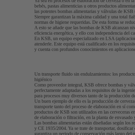
Ya sea en procesos de elaboración de cerveza o en la
bebés, pastas alimenticias u otros productos aliment
las potentes bombas alimentarias y válvulas de KSB 
Siempre garantizan la máxima calidad y una total fia
normas de higiene requeridas. De esta forma se redu
A esto se añade que las bombas de KSB alcanzan niv
eficiencia energética, y ello con independencia del c
En KSB, un equipo especializado en LSA (aplicacione
atenderle. Este equipo está cualificado en los requisi
y cuenta con profundos conocimientos en aplicacione
Un transporte fluido sin endulzamientos: los produc
higiénico
Como proveedor integral, KSB ofrece bombas y válvu
perfectamente adaptadas a los requisitos de la ingeni
para procesos muy diversos tanto de la producción d
Un buen ejemplo de ello es la producción de cerveza
transporte tanto del proceso de elaboración en sí com
productos de KSB son utilizados en las cerveceras en 
de elaboración o filtración, en la planta de envasado 
Las bombas alimentarias están diseñadas según los 
y CE 1935/2004. Ya se trate de transportar, dosificar 
garantiza un periodo de conservación más largo del p