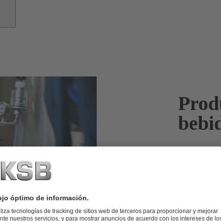
Prod
bebi
La receta pe
las bombas a
Los producto
siempre la má
total fiabilid