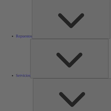
R
Repuestos
Ser
Servicios
S