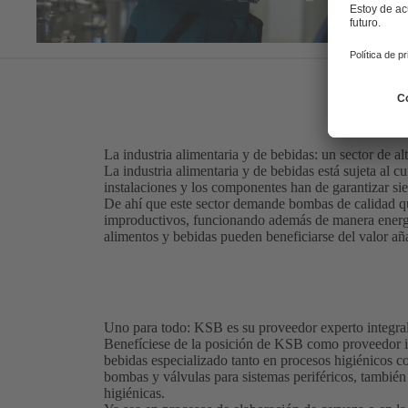
La industria alimentaria y de bebidas: un sector de al
La industria alimentaria y de bebidas está sujeta al c
instalaciones y los componentes han de garantizar si
De ahí que este sector demande bombas de calidad qu
improductivos, funcionando además de manera energét
alimentos y bebidas pueden beneficiarse del valor añ
Uno para todo: KSB es su proveedor experto integra
Benefíciese de la posición de KSB como proveedor int
bebidas especializado tanto en procesos higiénicos 
bombas y válvulas para sistemas periféricos, tambié
higiénicas.