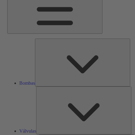
Bom
Bombas
Vál
Válvulas