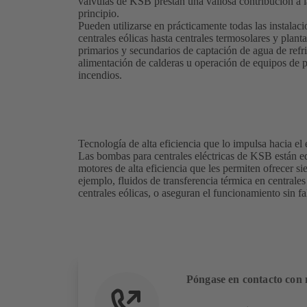
válvulas de KSB prestan una valiosa contribución a la
principio.
Pueden utilizarse en prácticamente todas las instalac
centrales eólicas hasta centrales termosolares y pla
primarios y secundarios de captación de agua de refri
alimentación de calderas u operación de equipos de p
incendios.
Tecnología de alta eficiencia que lo impulsa hacia el 
Las bombas para centrales eléctricas de KSB están e
motores de alta eficiencia que les permiten ofrecer s
ejemplo, fluidos de transferencia térmica en centrale
centrales eólicas, o aseguran el funcionamiento sin f
Póngase en contacto con 