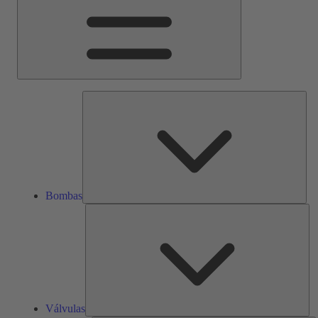
Bom
Bombas
Vál
Válvulas