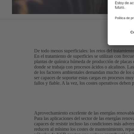
De todo menos superficiales: los retos del tratamiento
En el tratamiento de superficies se utilizan con frecu
plantas de química húmeda de producción de placas de
donde se trabaja con procesos ácidos o alcalinos. Las
de los factores ambientales demandan mucho de los
ser capaces de soportar estas cargas en procesos mu
fallos y fiable. A la vez, los costes operativos deben
Aprovechamiento excelente de las energías renovab
Para las aplicaciones del sector de las energías renov
capaces de resistir incluso las condiciones más adver
reducen al mínimo los costes de mantenimiento, repar