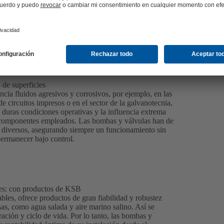
 de superficies
encia fluidos agresivos y corrosivos, por ejemplo, en las
 circuitos impresos o en el sector de la galvanotecnia,
 duras condiciones operativas y la influencia extrema
 componentes empleados. Las bombas y válvulas han de
y diversos, asegurando siempre un funcionamiento sin
 permanecer bajo control.
les: con productos de KSB
ables, ofrece productos de gran fiabilidad y robustez
sas, como agua salada y aire marino salino. Así se
ación y ciclo de vida. Por lo tanto, las bombas y