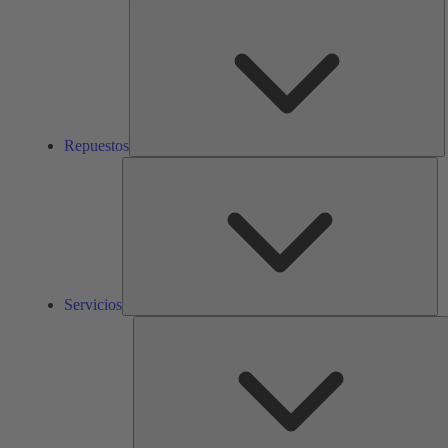
R
Repuestos
Ser
Servicios
S