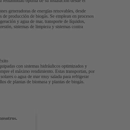
 rentabilidad óptima de su instalación desde el
iones generadoras de energías renovables, desde
ntas de producción de biogás. Se emplean en procesos
geración y agua de mar, transporte de líquidos,
resión, sistemas de limpieza y sistemas contra
éxito
quipadas con sistemas hidráulicos optimizados y
iempre el máximo rendimiento. Estas transportan, por
s solares o agua de mar muy salada para refrigerar
allos de plantas de biomasa y plantas de biogás.
nosotros.