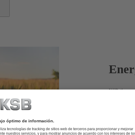
Ener
KSB tiene po
En todo el mu
contra el cam
de generación
KSB es uno de