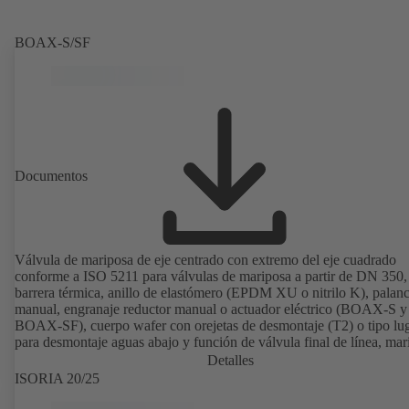
BOAX-S/SF
Documentos
Válvula de mariposa de eje centrado con extremo del eje cuadrado
conforme a ISO 5211 para válvulas de mariposa a partir de DN 350,
barrera térmica, anillo de elastómero (EPDM XU o nitrilo K), palan
manual, engranaje reductor manual o actuador eléctrico (BOAX-S y
BOAX-SF), cuerpo wafer con orejetas de desmontaje (T2) o tipo lu
para desmontaje aguas abajo y función de válvula final de línea, mar
de acero inoxidable 1.4308, conexiones según EN.
Detalles
ISORIA 20/25