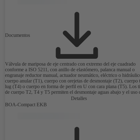
Documentos
Válvula de mariposa de eje centrado con extremo del eje cuadrado
conforme a ISO 5211, con anillo de elastómero, palanca manual o
engranaje reductor manual, actuador neumático, eléctrico o hidráulic
cuerpo anular (T1), cuerpo con orejetas de desmontaje (T2), cuerpo 
lug (T4) o cuerpo en forma de perfil en U con cara plana (T5). Los t
de cuerpo T2, T4 y T5 permiten el desmontaje aguas abajo y el uso
válvula de final de línea con una contrabrida. Conexiones según EN
Detalles
ASME, JIS.
BOA-Compact EKB