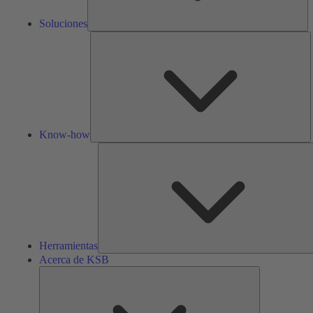
Soluciones
K
h
Know-how
Herramientas
Acerca de KSB
Acerca
de
KSB