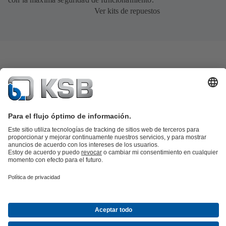
Ver kits de repuestos
Catálogo de productos
Repuestos KSB
SupremeServ
KSB SupremeServ: Premium service for pumps and
valves
Herramientas
Aguas residuales
Agua
Industria
Edificacion
Energía
Acerca de KSB
Eventos
Prensa
Empleo
Redes sociales
Contacto