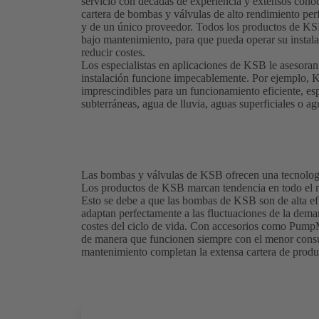
servicio con décadas de experiencia y extensos cono
cartera de bombas y válvulas de alto rendimiento pe
y de un único proveedor. Todos los productos de KSB
bajo mantenimiento, para que pueda operar su instal
reducir costes.
Los especialistas en aplicaciones de KSB le asesoran 
instalación funcione impecablemente. Por ejemplo, KSB
imprescindibles para un funcionamiento eficiente, es
subterráneas, agua de lluvia, aguas superficiales o ag
Las bombas y válvulas de KSB ofrecen una tecnolog
Los productos de KSB marcan tendencia en todo el m
Esto se debe a que las bombas de KSB son de alta efi
adaptan perfectamente a las fluctuaciones de la dema
costes del ciclo de vida. Con accesorios como PumpM
de manera que funcionen siempre con el menor consum
mantenimiento completan la extensa cartera de produ