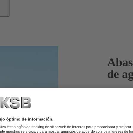
Abas
de a
Cuando se tr
su confianz
Para abastece
debe transpor
con éxito est