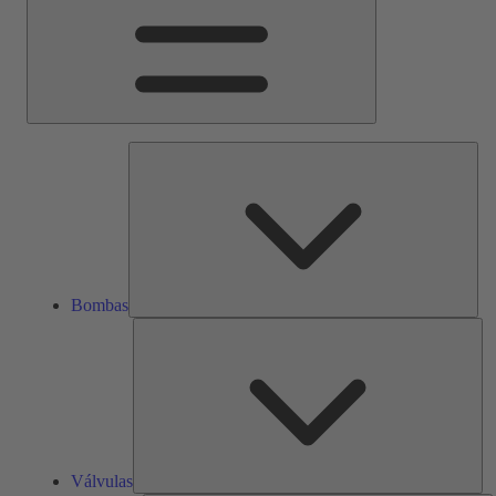
Bom
Bombas
Vál
Válvulas