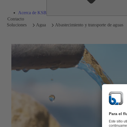
Acerca de KSB
Contacto
Soluciones
Agua
Abastecimiento y transporte de aguas