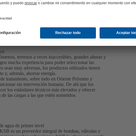
ico
ómetros, terrenos a veces inaccesibles, grandes alturas y
igen mucha experiencia para poder seleccionar las
 sean muy adversas, los productos utilizados tienen
o y, además, ahorrar energía.
 de tratamiento, sobre todo en Oriente Próximo y
funcionar sin intervención humana. De ahí que los
cer los estándares técnicos más elevados y ofrecer
de las cargas a las que estén sometidos.
de agua de primer nivel
, KSB es un proveedor integral de bombas, válvulas y