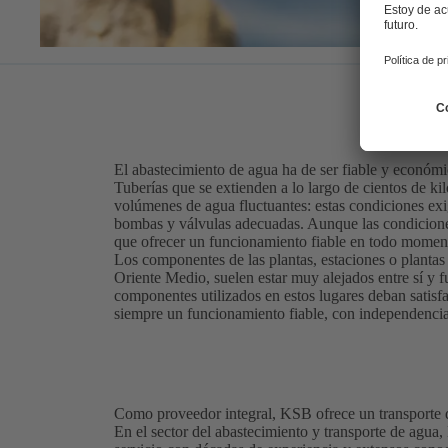
El abastecimiento de agua ha de ser fiable y económ
Tuberías que se extienden a lo largo de cientos de kil
volúmenes de agua fluctuantes: estas condiciones ex
bombas y válvulas adecuadas. Aunque las condiciones
que ofrecer un funcionamiento fiable en todo moment
Los componentes de las plantas, estaciones o plantas
Oriente Medio, suelen estar muy alejados entre sí y 
componentes utilizados en estos lugares deban satisfa
siempre un funcionamiento fiable, con independencia 
Como proveedor integral, KSB ofrece un transporte 
En el sector del abastecimiento y transporte de agua