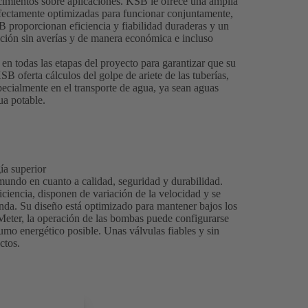
cimientos sobre aplicaciones. KSB le ofrece una amplia
rfectamente optimizadas para funcionar conjuntamente,
 proporcionan eficiencia y fiabilidad duraderas y un
ación sin averías y de manera económica e incluso
en todas las etapas del proyecto para garantizar que su
 oferta cálculos del golpe de ariete de las tuberías,
pecialmente en el transporte de agua, ya sean aguas
ua potable.
ía superior
undo en cuanto a calidad, seguridad y durabilidad.
ciencia, disponen de variación de la velocidad y se
nda. Su diseño está optimizado para mantener bajos los
eter, la operación de las bombas puede configurarse
o energético posible. Unas válvulas fiables y sin
ctos.