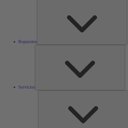
R
Repuestos
Ser
Servicios
S