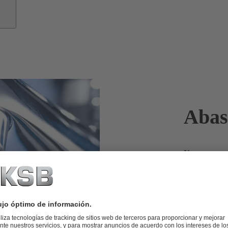
Abas
Una cosa es 
que respecta
El agua es un
doméstica ópt
económicas.