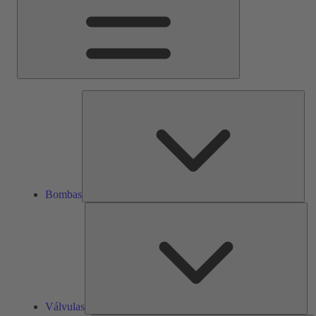
Bom
Bombas
Vál
Válvulas