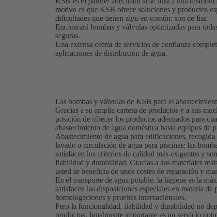
KSB es el partner adecuado si se busca una distribuci
motivo es que KSB ofrece soluciones y productos esp
dificultades que tienen algo en común: son de fiar.
Encontrará bombas y válvulas optimizadas para todas
seguras.
Una extensa oferta de servicios de confianza complet
aplicaciones de distribución de agua.
Las bombas y válvulas de KSB para el abastecimiento
Gracias a su amplia cartera de productos y a sus mu
posición de ofrecer los productos adecuados para cua
abastecimiento de agua doméstica hasta equipos de 
Abastecimiento de agua para edificaciones, recogida 
lavado o circulación de agua para piscinas: las bomb
satisfacen los criterios de calidad más exigentes y s
fiabilidad y durabilidad. Gracias a sus materiales resi
usted se beneficia de unos costes de reparación y ma
En el transporte de agua potable, la higiene es la m
satisfacen las disposiciones especiales en materia de
homologaciones y pruebas internacionales.
Pero la funcionalidad, fiabilidad y durabilidad no de
productos. Igualmente importante es un servicio ópti