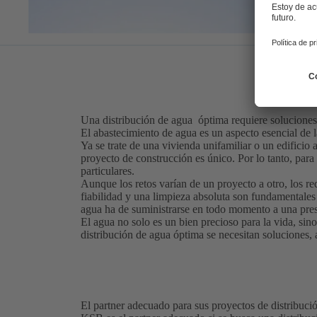
Una distribución de agua óptima requiere soluciones 
El abastecimiento de agua es un aspecto esencial de l
Ya se trate de una vivienda unifamiliar o un edificio
proyecto de construcción es único. Por lo tanto, para
particulares.
Aunque los retos varían de un proyecto a otro, los re
fiabilidad y una limpieza absoluta son fundamentales 
agua ha de suministrarse en todo momento a una presi
El agua no solo es un bien precioso para la vida, sin
distribución de agua óptima se necesitan soluciones,
El partner adecuado para sus proyectos de distribuci