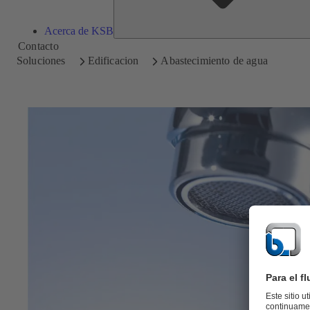
Acerca de KSB
Contacto
Soluciones
Edificacion
Abastecimiento de agua