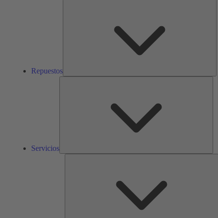
R
Repuestos
Ser
Servicios
S