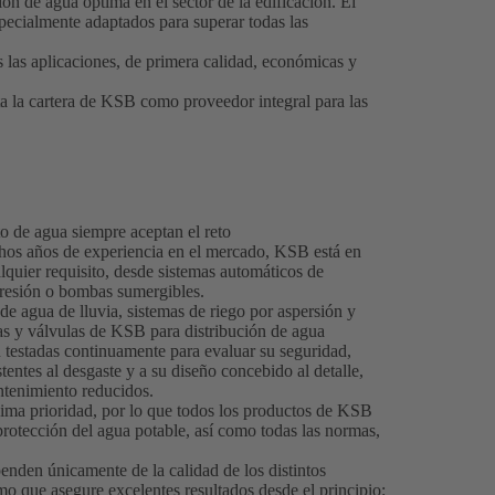
ón de agua óptima en el sector de la edificación. El
ecialmente adaptados para superar todas las
 las aplicaciones, de primera calidad, económicas y
a la cartera de KSB como proveedor integral para las
 de agua siempre aceptan el reto
chos años de experiencia en el mercado, KSB está en
lquier requisito, desde sistemas automáticos de
presión o bombas sumergibles.
de agua de lluvia, sistemas de riego por aspersión y
as y válvulas de KSB para distribución de agua
on testadas continuamente para evaluar su seguridad,
stentes al desgaste y a su diseño concebido al detalle,
ntenimiento reducidos.
áxima prioridad, por lo que todos los productos de KSB
 protección del agua potable, así como todas las normas,
penden únicamente de la calidad de los distintos
mo que asegure excelentes resultados desde el principio: