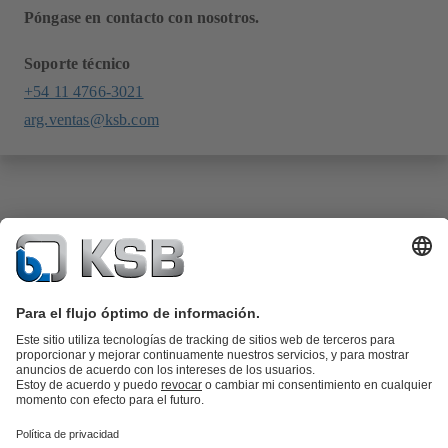
Póngase en contacto con nosotros.
Soporte técnico
+54 11 4766-3021
arg.ventas@ksb.com
Catálogo de productos
Repuestos KSB
SupremeServ
KSB SupremeServ: Premium service for pumps and