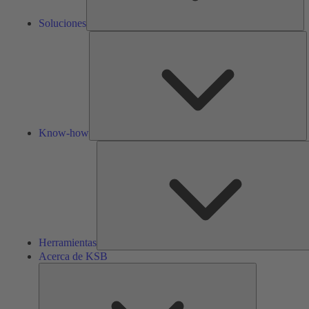
Soluciones
K
h
Know-how
Herramientas
Acerca de KSB
Acerca
de
KSB