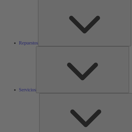
R
Repuestos
Ser
Servicios
S