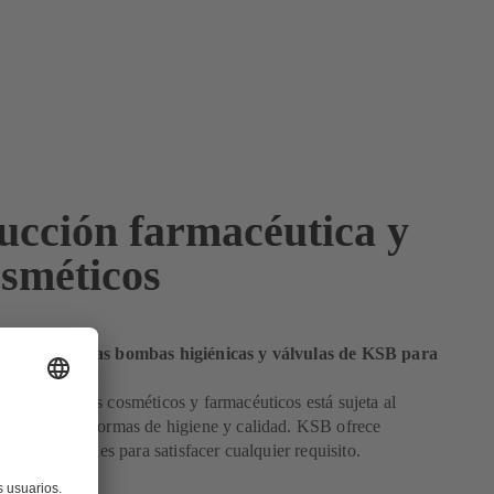
ucción farmacéutica y
osméticos
 resultado: las bombas higiénicas y válvulas de KSB para
riles
n de productos cosméticos y farmacéuticos está sujeta al
de estrictas normas de higiene y calidad. KSB ofrece
cientes y fiables para satisfacer cualquier requisito.