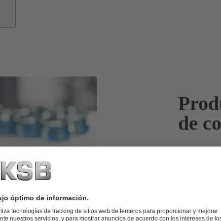
Prod
de c
Maquillan su
procesos esté
La fabricació
cumplimiento 
soluciones efi