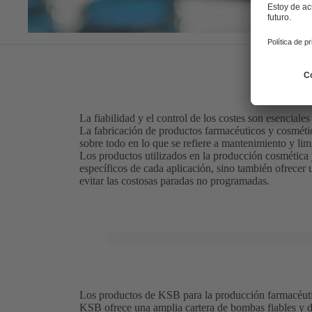
La fiabilidad y el control de los costes son esencial
La fabricación de productos farmacéuticos y cosméti
sobre todo en lo que se refiere a mantenimiento y lim
Los productos utilizados en la producción cosmética 
específicos de cada aplicación, sino también ofrecer 
evitar las costosas paradas no programadas.
Los productos de KSB para la producción farmacéutica
KSB ofrece una amplia cartera de bombas fiables y d