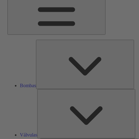
Bom
Bombas
Vál
Válvulas