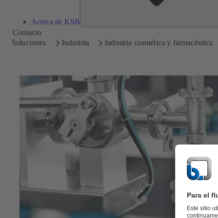
Acerca de KSB
Contacto
Soluciones
Industria
Industria cosmética y farmacéutica