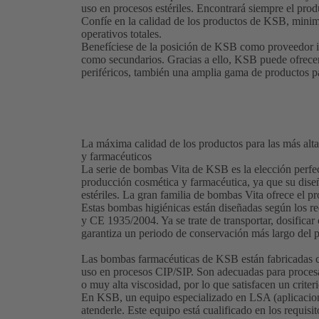
uso en procesos estériles. Encontrará siempre el pro
Confíe en la calidad de los productos de KSB, minim
operativos totales.
Benefíciese de la posición de KSB como proveedor in
como secundarios. Gracias a ello, KSB puede ofrecer
periféricos, también una amplia gama de productos pa
La máxima calidad de los productos para las más alt
y farmacéuticos
La serie de bombas Vita de KSB es la elección perfect
producción cosmética y farmacéutica, ya que su dise
estériles. La gran familia de bombas Vita ofrece el 
Estas bombas higiénicas están diseñadas según los r
y CE 1935/2004. Ya se trate de transportar, dosificar 
garantiza un periodo de conservación más largo del p
Las bombas farmacéuticas de KSB están fabricadas c
uso en procesos CIP/SIP. Son adecuadas para procesar
o muy alta viscosidad, por lo que satisfacen un criter
En KSB, un equipo especializado en LSA (aplicacione
atenderle. Este equipo está cualificado en los requis