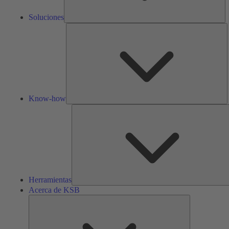
Soluciones
K
h
Know-how
Herramientas
Acerca de KSB
Acerca
de
KSB