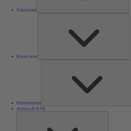
Soluciones
K
h
Know-how
Herramientas
Acerca de KSB
Acerca
de
KSB