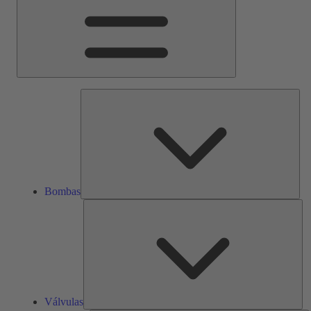
Bom
Bombas
Vál
Válvulas