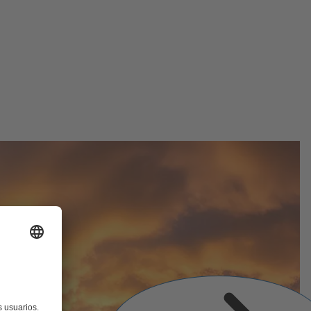
Siguiente
diapositiva