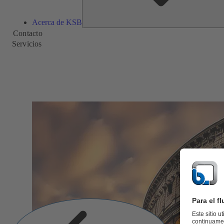
Acerca de KSB
Contacto
Servicios
Diapositiva
anterior