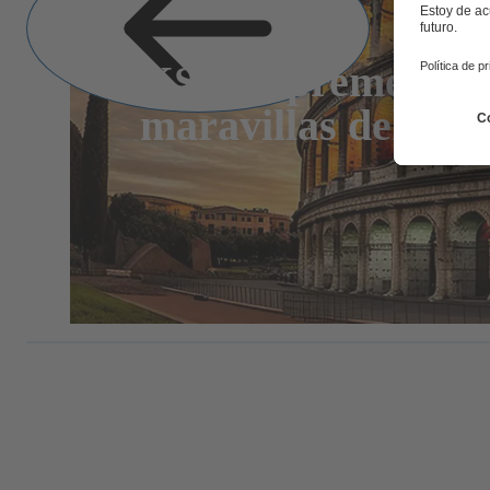
KSB SupremeServ: 
maravillas del mu