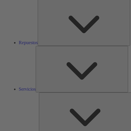
R
Repuestos
Ser
Servicios
S