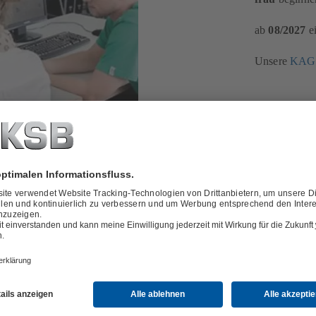
ab
08/2027
ei
Unsere
KAGE
 fundierten Ausbildung bei der KAGEMA legen oder als
sein, dann starten Sie Ihre Karriere bei uns.
an:
eke