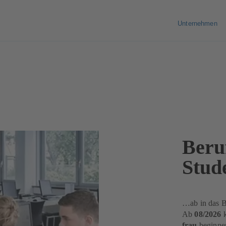
Unternehmen
Beruf
Stud
…ab in das B
Ab
08/2026
k
frau
beginne