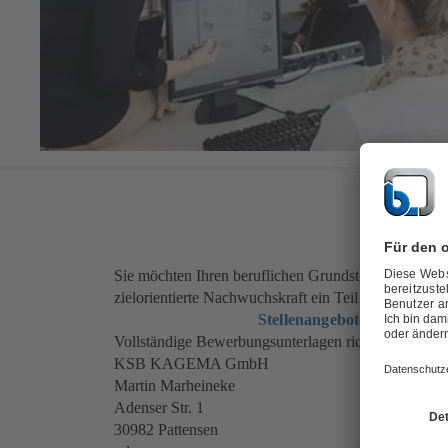
Sie möchten Ihren beruflichen Grundstein mit einer
zielorientierte Nachwuchskraft ein Teil unseres Team 
Stellenangebote
Vollständige Bewerbungsunterlagen richten Sie bitte 
KSB KAGEMA GmbH
Martin Marhein
Adenser Str. 1
30982 Pattensen