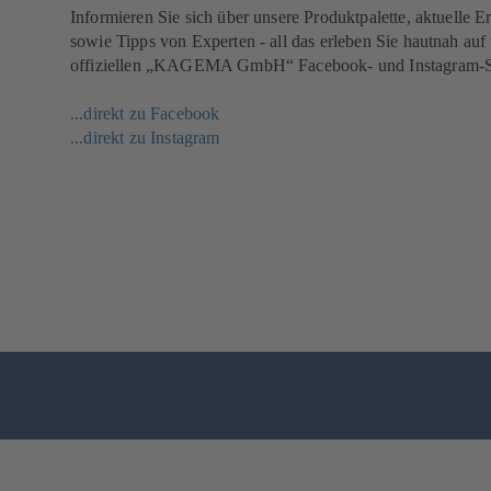
Informieren Sie sich über unsere Produktpalette, aktuelle E
sowie Tipps von Experten - all das erleben Sie hautnah auf
offiziellen „KAGEMA GmbH“ Facebook- und Instagram-S
...direkt zu Facebook
(
...direkt zu Instagram
ö
(
f
ö
f
f
n
f
e
n
t
e
i
t
n
i
e
n
i
e
n
i
e
n
m
e
n
m
e
n