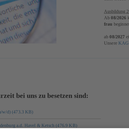
Ausbildung 
Ab
08/2026
k
frau
beginne
ab
08/2027
ei
Unsere
KAGE
rzeit bei uns zu besetzen sind:
(m/w/d) (473.3 KB)
ndenburg a.d. Havel & Ketsch (476.9 KB)