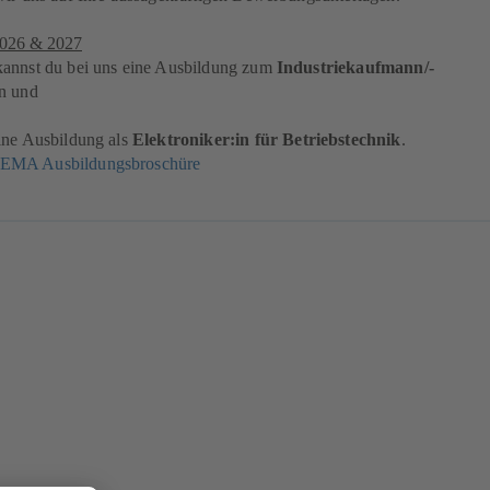
2026 & 2027
annst du bei uns eine Ausbildung zum
Industriekaufmann/-
n und
ne Ausbildung als
Elektroniker:in für Betriebstechnik
.
MA Ausbildungsbroschüre
(öffnet
in
einem
neuen
Tab)