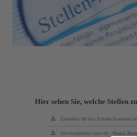
Hier sehen Sie, welche Stellen zu
Elektriker für den Schaltschrankbau 
(öffnet
in
einem
Servicemonteur (m/w/d) - Neuss, Bra
(öffnet