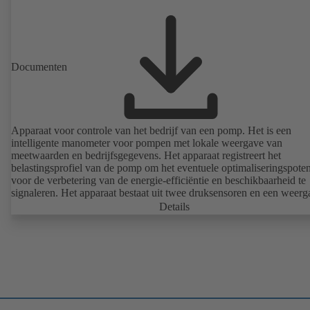
Documenten
Apparaat voor controle van het bedrijf van een pomp. Het is een
intelligente manometer voor pompen met lokale weergave van
meetwaarden en bedrijfsgegevens. Het apparaat registreert het
belastingsprofiel van de pomp om het eventuele optimaliseringspoten
voor de verbetering van de energie-efficiëntie en beschikbaarheid te
signaleren. Het apparaat bestaat uit twee druksensoren en een weerg
eenheid. De PumpMeter is in de fabriek compleet gemonteerd en vo
Details
desbetreffende pomp geparametreerd. Het apparaat wordt met een 
stekker op het net aangesloten en is meteen bedrijfsklaar.