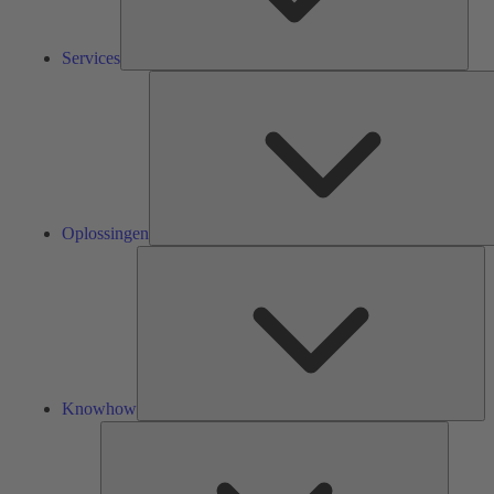
Services
Oplossingen
Kn
Knowhow
Tools