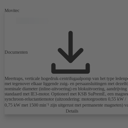
Movitec
Documenten
Meertraps, verticale hogedruk-centrifugaalpomp van het type leden
met tegenover elkaar liggende zuig- en persaansluitingen met dezelf
nominale diameter (inline-uitvoering) en blokuitvoering, aandrijving
standaard met IE3-motor. Optioneel met KSB SuPremE, een magnee
synchroon-reluctantiemotor (uitzondering: motorgrootten 0,55 kW /
0,75 kW met 1500 min⁻¹ zijn uitgerust met permanente magneten) v
efficiëntieklasse IE4/IE5 volgens IEC TS 60034-30-2: 2016, voor be
Details
met toerenregelsysteem type KSB PumpDrive 2 of KSB PumpDrive
Eco zonder rotorpositiesensor. Bevestigingspunten conform EN 503
maten van de ommanteling conform DIN V 42673 (07-2011). ATE