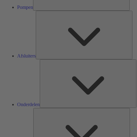
Pompen
Afsl
Afsluiters
O
Onderdelen
Serv