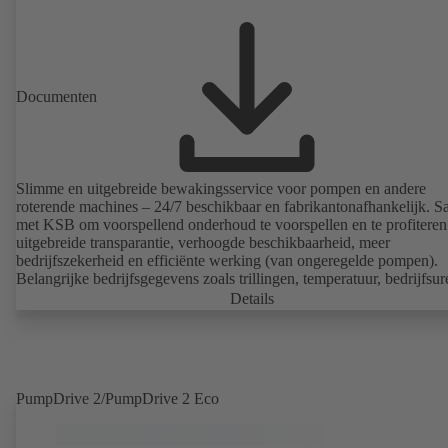
Documenten
Slimme en uitgebreide bewakingsservice voor pompen en andere
roterende machines – 24/7 beschikbaar en fabrikantonafhankelijk. 
met KSB om voorspellend onderhoud te voorspellen en te profiteren
uitgebreide transparantie, verhoogde beschikbaarheid, meer
bedrijfszekerheid en efficiënte werking (van ongeregelde pompen).
Belangrijke bedrijfsgegevens zoals trillingen, temperatuur, bedrijfsu
belastingsstatus (van ongeregelde pompen) kunnen altijd en overal 
Details
opgeroepen met KSB Guard. Indien er ook een afwijking van de no
werking optreedt, wordt er direct een melding verzonden via het K
Guard webportaal/de app. Daarnaast bieden de experts van het KSB
Monitoring Center ondersteuning bij de oorzaakanalyse.
PumpDrive 2/PumpDrive 2 Eco