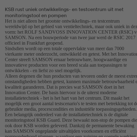
KSB rust uniek ontwikkelings- en testcentrum uit met
monitoringstool en pompen
Het is niet alleen het grootste ontwikkelings- en testcentrum
wereldwijd op het gebied van ventieltechniek, maar ook uniek in de
vorm: het ROLF SANDVOSS INNOVATION CENTER (RSIC) v
SAMSON. Na een bouwperiode van twee jaar werd de RSIC 2017
officieel in Frankfurt geopend.
Sindsdien wordt op een totale oppervlakte van meer dan 7000
vierkante meter onderzocht, ontwikkeld en getest. Met het Innovatio
Center streeft SAMSON ernaar betrouwbare, hoogwaardige en
innovatieve producten voor een breed scala aan toepassingen te
ontwikkelen - en liefst zo snel mogelijk.
Alleen degenen die hun producten van tevoren onder de meest extr
omstandigheden hebben getest, kunnen maximale betrouwbaarheid 
kwaliteit garanderen. Dat is precies wat SAMSON doet in het
Innovation Center. De basis hiervoor is de uiterst moderne
installatietechniek - het is het hart van het centrum. Dit maakt het
mogelijk een groot aantal testscenario's te testen met betrekking tot d
gebruikte media, procescondities en industriële toepassingsgebieden.
Een belangrijk onderdeel van de installatietechniek is de digitale
monitoringstool KSB Guard. Deze bewaakt non-stop de pompen di
ook door KSB worden geleverd. Dankzij de permanente bewaking
kan SAMSON ongeplande uitvaltijden voorkomen en efficiënt
pomponderhoud plannen, waardoor een zuinige en soepele werking