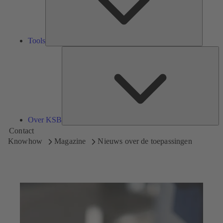
Tools
Ov
K
Over KSB
Contact
Knowhow
Magazine
Nieuws over de toepassingen