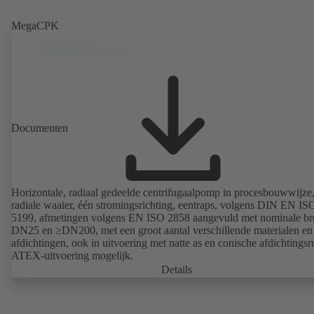
MegaCPK
Documenten
Horizontale, radiaal gedeelde centrifugaalpomp in procesbouwwijze
radiale waaier, één stromingsrichting, eentraps, volgens DIN EN IS
5199, afmetingen volgens EN ISO 2858 aangevuld met nominale br
DN25 en ≥DN200, met een groot aantal verschillende materialen en
afdichtingen, ook in uitvoering met natte as en conische afdichtingsr
ATEX-uitvoering mogelijk.
Details