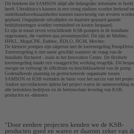
Dit betekent dat SAMSON altijd alle belangrijke informatie in beeld
heeft. Uitvalrisico's kunnen in een vroeg stadium worden herkend e
onderhoudswerkzaamheden kunnen nauwkeurig van tevoren worde
gepland. Ongeplande uitvaltijden en daarmee gepaard gaande
bedrijfsstoringen worden verminderd en kosten bespaard.
Er zijn in totaal zeven verschillende KSB-pompen in de installatie
opgenomen, die variëren qua prestatieprofiel. Dit zijn de Multitec,
HPKL, MegaCPK, Etabloc, RDLO, HGM, Movitec.
De kleinere pompen zijn uitgerust met de toerenregeling PumpDrive
Toerenregeling is met name geschikt wanneer de vraag van de
installatie fluctueert - zoals in het Innovation Centre. De flexibele
toerenregeling maakt een vraaggerichte werking mogelijk. Dit bespa
energie en verhoogt de efficiëntie en beschikbaarheid van de pomp.
Gedetailleerde planning en gestructureerde organisatie tussen
SAMSON en KSB vormden de basis voor het succes van het projec
Andere succesfactoren tijdens het project waren de samenwerking m
alle betrokken bedrijven en de betrouwbare levering van KSB-
producten en -diensten.
"Door eerdere projecten kenden we de KSB-
producten goed en waren er daarom zeker van d