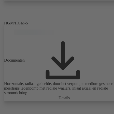
IEC 60072, maten van de ommanteling conform DIN V 42673 (07-
ATEX-uitvoering mogelijk. De efficiëntievereisten van de ErP-richtl
ver vooruit.
HGM/HGM-S
Documenten
Horizontale, radiaal gedeelde, door het verpompte medium gesmeerd
meertraps ledenpomp met radiale waaiers, inlaat axiaal en radiale
stroomrichting.
Details