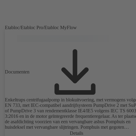
Etabloc/Etabloc Pro/Etabloc MyFlow
Documenten
Enkeltraps centrifugaalpomp in blokuitvoering, met vermogens volg
EN 733, met IEC-compatibel aandrijfsysteem PumpDrive 2 met Su
of PumpDrive 3 van rendementklasse IE4/IE5 volgens IEC TS 6003
3:2016 en in de motor geïntegreerde frequentieregelaar. As ter plaats
de asafdichting voorzien van een vervangbare asbus Pomphuis en
huisdeksel met vervangbare slijtringen. Pomphuis met gegoten
pompvoeten voor B-, C- en S-uitvoering. Bevestigingspunten confo
Details