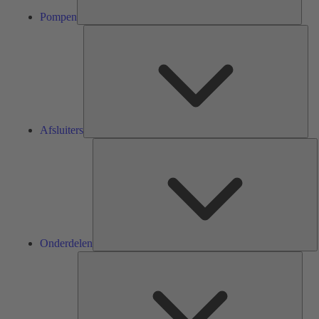
Pompen
Afsl
Afsluiters
O
Onderdelen
Serv