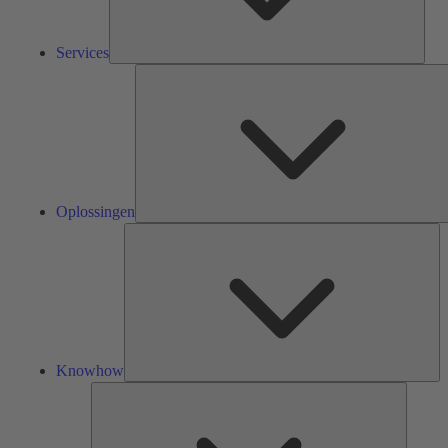
Services
Oplossingen
Kn
Knowhow
Tools