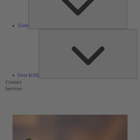
Tools
Ov
K
Over KSB
Contact
Services