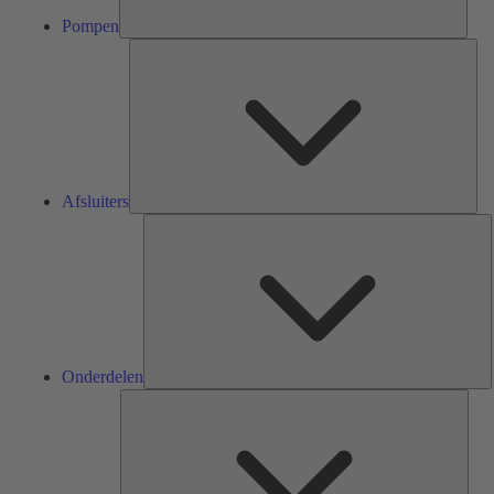
Pompen
Afsl
Afsluiters
O
Onderdelen
Serv