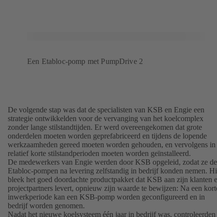
Een Etabloc-pomp met PumpDrive 2
De volgende stap was dat de specialisten van KSB en Engie een
strategie ontwikkelden voor de vervanging van het koelcomplex
zonder lange stilstandtijden. Er werd overeengekomen dat grote
onderdelen moeten worden geprefabriceerd en tijdens de lopende
werkzaamheden gereed moeten worden gehouden, en vervolgens in
relatief korte stilstandperioden moeten worden geïnstalleerd.
De medewerkers van Engie werden door KSB opgeleid, zodat ze de
Etabloc-pompen na levering zelfstandig in bedrijf konden nemen. Hi
bleek het goed doordachte productpakket dat KSB aan zijn klanten 
projectpartners levert, opnieuw zijn waarde te bewijzen: Na een kort
inwerkperiode kan een KSB-pomp worden geconfigureerd en in
bedrijf worden genomen.
Nadat het nieuwe koelsysteem één jaar in bedrijf was, controleerden