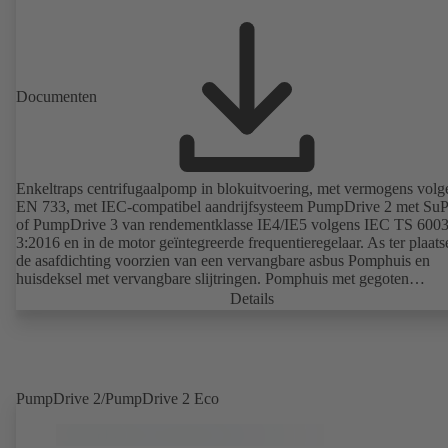
Documenten
Enkeltraps centrifugaalpomp in blokuitvoering, met vermogens volg
EN 733, met IEC-compatibel aandrijfsysteem PumpDrive 2 met Su
of PumpDrive 3 van rendementklasse IE4/IE5 volgens IEC TS 6003
3:2016 en in de motor geïntegreerde frequentieregelaar. As ter plaats
de asafdichting voorzien van een vervangbare asbus Pomphuis en
huisdeksel met vervangbare slijtringen. Pomphuis met gegoten
pompvoeten voor B-, C- en S-uitvoering. Bevestigingspunten confo
Details
IEC 60072, maten van de ommanteling conform DIN V 42673 (07-
ATEX-uitvoering mogelijk. De efficiëntievereisten van de ErP-richtl
ver vooruit.
PumpDrive 2/PumpDrive 2 Eco