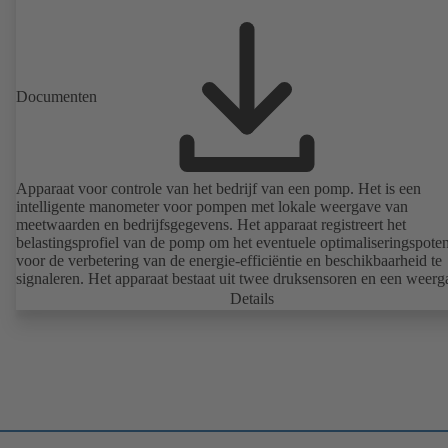
Documenten
Apparaat voor controle van het bedrijf van een pomp. Het is een
intelligente manometer voor pompen met lokale weergave van
meetwaarden en bedrijfsgegevens. Het apparaat registreert het
belastingsprofiel van de pomp om het eventuele optimaliseringspoten
voor de verbetering van de energie-efficiëntie en beschikbaarheid te
signaleren. Het apparaat bestaat uit twee druksensoren en een weerg
eenheid. De PumpMeter is in de fabriek compleet gemonteerd en vo
Details
desbetreffende pomp geparametreerd. Het apparaat wordt met een 
stekker op het net aangesloten en is meteen bedrijfsklaar.