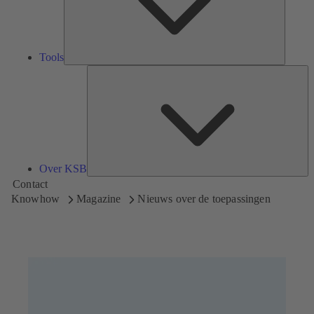
Tools
Ov
K
Over KSB
Contact
Knowhow
Magazine
Nieuws over de toepassingen