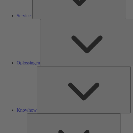
Services
Oplossingen
Kn
Knowhow
Tools