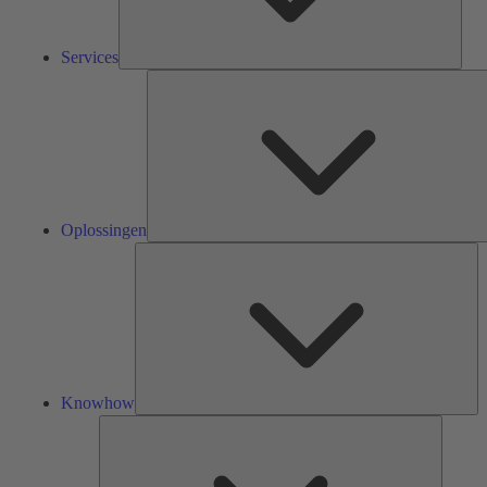
Services
Oplossingen
Kn
Knowhow
Tools