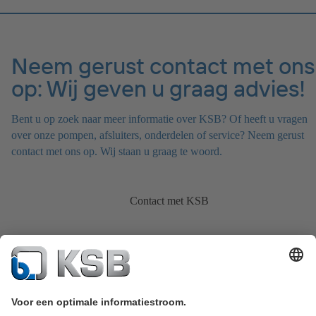
Neem gerust contact met ons
op: Wij geven u graag advies!
Bent u op zoek naar meer informatie over KSB? Of heeft u vragen
over onze pompen, afsluiters, onderdelen of service? Neem gerust
contact met ons op. Wij staan u graag te woord.
Contact met KSB