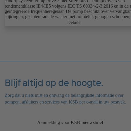
aandrijfsysteem PumpDrive 2 met SuPremE of PumpDrive 3 van
rendementklasse IE4/IE5 volgens IEC TS 60034-2-3:2016 en in de 
geïntegreerde frequentieregelaar. De pomp beschikt over vervangbar
slijtringen, gesloten radiale waaier met ruimtelijk gebogen schoepen,
enkelwerkende mechanische asafdichting volgens EN 12756, as ter 
Details
van de asafdichting voorzien van een vervangbare asbeschermbus. 
procesbouwwijze maakt het mogelijk de koppeling, de lagerstoel en
waaier te demonteren zonder dat het pomphuis van de leidingen
losgekoppeld hoeft te worden. Bevestigingspunten conform IEC 60072,
maten van de ommanteling conform DIN V 42673 (07-2011). ATE
uitvoering mogelijk. De efficiëntievereisten van de ErP-richtlijnen ve
vooruit.
Blijf altijd op de hoogte.
Zorg dat u niets mist en ontvang de belangrijkste informatie over
pompen, afsluiters en services van KSB per e-mail in uw postvak.
Aanmelding voor KSB-nieuwsbrief