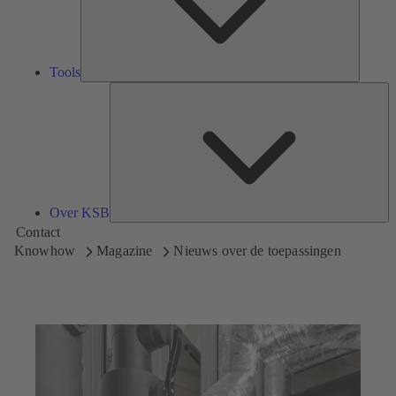
Tools
Ov
K
Over KSB
Contact
Knowhow
Magazine
Nieuws over de toepassingen