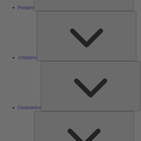
Pompen
Afsl
Afsluiters
O
Onderdelen
Serv