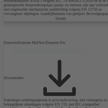
rendementklasse IE4/IE5 volgens IEC TS 60034-2-3:2016 en in de 
geïntegreerde frequentieregelaar, pomp- en motoras zijn star verbond
met ongekoelde mechanische asafdichting volgens EN 12756 en
vervangbare slijtringen. Aandrijflantaarn van gietijzer. Bevestigings
conform IEC 60072, maten van de ommanteling conform DIN V 42673
Details
(07-2011). ATEX-uitvoering mogelijk. De efficiëntievereisten van d
richtlijnen ver vooruit.
Etanorm/Etanorm MyFlow/Etanorm Pro
Documenten
Enkeltraps centrifugaalpomp in procesuitvoering, met vermogens en
belangrijkste afmetingen volgens EN 733, met IEC-compatibel