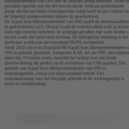
filterspoeleenheid van ONI met de Movitec-pomp uitrusten. Naast d
prestaties speelde ook het feit een rol dat de verticaal gemonteerde
pomp slechts een klein vloeroppervlak nodig heeft en dus voldoet a
de beperkte ruimtevereisten binnen de spoeleenheid.
De AquaClean-filterspoeleenheid van ONI spoelt de membraanfilter
in gedefinieerde cycli. Hierbij wordt de waterkwaliteit zelfs in relatie
korte tijd extreem verbeterd. In sommige gevallen zijn vaste deeltjes 
na een week niet meer detecteerbaar. De biologische belasting in het
koelwater wordt ook met maximaal 99,9% verminderd.
Sinds 2018 zijn er in Duitsland 90 AquaClean-filterspoeleenheden v
ONI in gebruik genomen. Aangezien KSB, net als ONI, met klanten
meer dan 70 landen werkt, beschikt het bedrijf over een brede
dienstverlening die perfect op de activiteiten van ONI aansluit. Het
gebruik van AquaClean-filterspoeleenheden van ONI is
toekomstgericht, vooral wat duurzaamheid betreft. Een
octrooiaanvraag voor het beoogde gebruik en de werkingswijze is
reeds in voorbereiding.