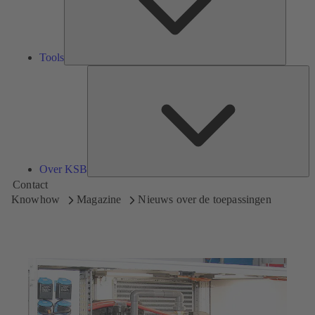
Tools
Ov
K
Over KSB
Contact
Knowhow
Magazine
Nieuws over de toepassingen