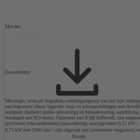
Movitec
Documenten
Meertraps, verticale hogedruk-centrifugaalpomp van het type leden
met tegenover elkaar liggende zuig- en persaansluitingen met dezelf
nominale diameter (inline-uitvoering) en blokuitvoering, aandrijving
standaard met IE3-motor. Optioneel met KSB SuPremE, een magnee
synchroon-reluctantiemotor (uitzondering: motorgrootten 0,55 kW /
0,75 kW met 1500 min⁻¹ zijn uitgerust met permanente magneten) v
efficiëntieklasse IE4/IE5 volgens IEC TS 60034-30-2: 2016, voor be
Details