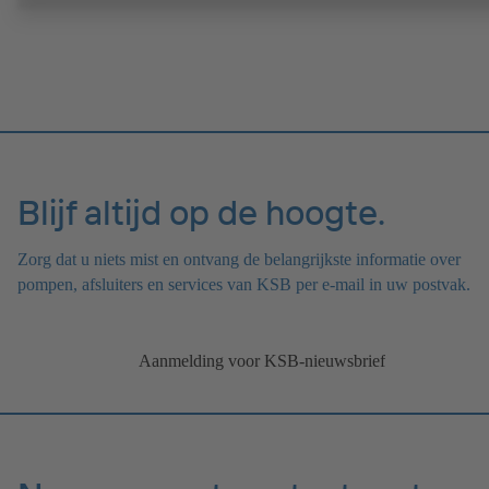
met toerenregelsysteem type KSB PumpDrive 2 of KSB PumpDrive
Eco zonder rotorpositiesensor. Bevestigingspunten conform EN 503
maten van de ommanteling conform DIN V 42673 (07-2011). ATE
uitvoering mogelijk.
Blijf altijd op de hoogte.
Zorg dat u niets mist en ontvang de belangrijkste informatie over
pompen, afsluiters en services van KSB per e-mail in uw postvak.
Aanmelding voor KSB-nieuwsbrief