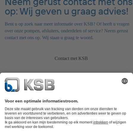
Neem gerust contact met ons
op: Wij geven u graag advies!
Bent u op zoek naar meer informatie over KSB? Of heeft u vragen
over onze pompen, afsluiters, onderdelen of service? Neem gerust
contact met ons op. Wij staan u graag te woord.
Contact met KSB
Productcatalogus
KSB SupremeServ: Spare Parts
KSB SupremeServ: