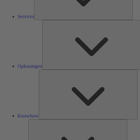
Services
Oplossingen
Kn
Knowhow
Tools