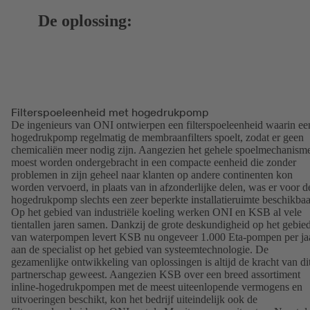
De oplossing:
Filterspoeleenheid met hogedrukpomp
De ingenieurs van ONI ontwierpen een filterspoeleenheid waarin ee
hogedrukpomp regelmatig de membraanfilters spoelt, zodat er geen
chemicaliën meer nodig zijn. Aangezien het gehele spoelmechanism
moest worden ondergebracht in een compacte eenheid die zonder
problemen in zijn geheel naar klanten op andere continenten kon
worden vervoerd, in plaats van in afzonderlijke delen, was er voor d
hogedrukpomp slechts een zeer beperkte installatieruimte beschikbaa
Op het gebied van industriële koeling werken ONI en KSB al vele
tientallen jaren samen. Dankzij de grote deskundigheid op het gebie
van waterpompen levert KSB nu ongeveer 1.000 Eta-pompen per ja
aan de specialist op het gebied van systeemtechnologie. De
gezamenlijke ontwikkeling van oplossingen is altijd de kracht van di
partnerschap geweest. Aangezien KSB over een breed assortiment
inline-hogedrukpompen met de meest uiteenlopende vermogens en
uitvoeringen beschikt, kon het bedrijf uiteindelijk ook de