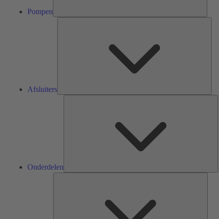
Pompen
Afsl
Afsluiters
O
Onderdelen
Serv