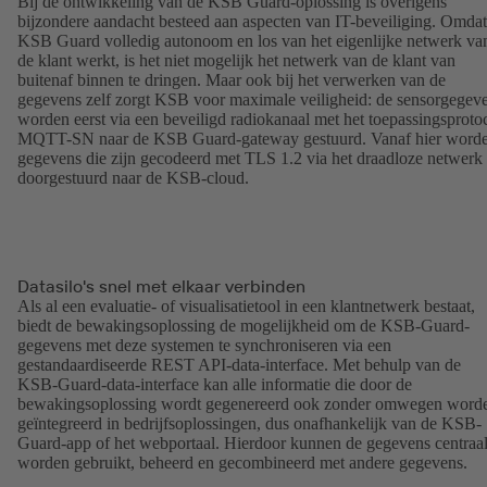
Bij de ontwikkeling van de KSB Guard-oplossing is overigens
bijzondere aandacht besteed aan aspecten van IT-beveiliging. Omdat
KSB Guard volledig autonoom en los van het eigenlijke netwerk va
de klant werkt, is het niet mogelijk het netwerk van de klant van
buitenaf binnen te dringen. Maar ook bij het verwerken van de
gegevens zelf zorgt KSB voor maximale veiligheid: de sensorgegev
worden eerst via een beveiligd radiokanaal met het toepassingsproto
MQTT-SN naar de KSB Guard-gateway gestuurd. Vanaf hier word
gegevens die zijn gecodeerd met TLS 1.2 via het draadloze netwerk
doorgestuurd naar de KSB-cloud.
Datasilo's snel met elkaar verbinden
Als al een evaluatie- of visualisatietool in een klantnetwerk bestaat,
biedt de bewakingsoplossing de mogelijkheid om de KSB-Guard-
gegevens met deze systemen te synchroniseren via een
gestandaardiseerde REST API-data-interface. Met behulp van de
KSB-Guard-data-interface kan alle informatie die door de
bewakingsoplossing wordt gegenereerd ook zonder omwegen word
geïntegreerd in bedrijfsoplossingen, dus onafhankelijk van de KSB-
Guard-app of het webportaal. Hierdoor kunnen de gegevens centraa
worden gebruikt, beheerd en gecombineerd met andere gegevens.