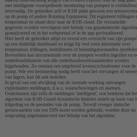
met intelligente voorspellende monitoring van pompen is verbluffen
eenvoudig. De gebruiker zelf of KSB plakt gewoon een sensorsyst
op de pomp of andere Rotating Equipment. Dit registreert trillingen 
temperatuur en stuurt deze naar de KSB-cloud. De verzamelde
gegevens worden vervolgens met behulp van gepatenteerde algorit
geanalyseerd en in het webportaal of in de app gevisualiseerd.
Hier heeft de gebruiker altijd en overal een overzicht van zijn pomp
op een duidelijk dashboard en krijgt hij veel extra informatie over
temperatuur, trillingen, bedrijfsuren of belastingstoestanden /profiele
Bovendien kan documentatie over de pompen worden ingezien en e
onderhoudshistorie van alle onderhoudswerkzaamheden worden
bijgehouden. Zo ontstaat een uitgebreid levenscyclusdossier voor de
pomp. Wie een herinnering nodig heeft voor het vervangen of smere
van lagers, kan dit ook instellen.
In geval van een afwijking van de normale werking ontvangen
exploitanten meldingen, d.w.z. waarschuwingen en alarmen.
Ondertussen zijn zelfs de meldingen 'intelligent', wat betekent dat he
algoritme van KSB Guard dynamische limieten instelt op basis van h
trilgedrag en de prestaties van de pomp. Terwijl vroeger statische
grenswaarden van een DIN-norm werden gebruikt, worden deze nu
zorgvuldig uitgebalanceerd met behulp van het algoritme.