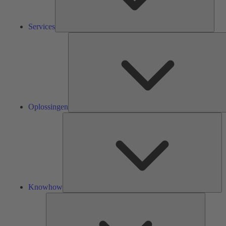
Services
Oplossingen
Kn
Knowhow
Tools