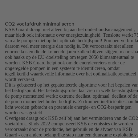
CO2-voetafdruk minimaliseren
KSB Guard draagt niet alleen bij aan het onderhoudsmanagement ,
maar biedt ook informatie over energiezuinigheid. Tenslotte werkt 
van alle pompen niet op het optimale bedrijfspunt! Pompen verbruik
daarom veel meer energie dan nodig is. Dit veroorzaakt niet alleen
enorme kosten die de komende jaren zullen blijven stijgen, maar staa
ook haaks op de EU-doelstelling om tegen 2050 klimaatneutraal te
worden. KSB Guard helpt ook om de energievreters onder de
ongeregelde pompen in een systeem te identificeren, omdat
tegelijkertijd waardevolle informatie over het optimalisatiepotentieel
wordt verstrekt.
Dit is gebaseerd op het gepatenteerde algoritme voor het bepalen va
het bedrijfspunt. Het belastingsprofiel laat zien in welk belastingsber
de pomp momenteel werkt: extreme deellast, optimaal, deellast of da
de pomp momenteel buiten bedrijf is. Zo kunnen inefficiënties aan h
licht worden gebracht en potentiële energie- en CO2-besparingen
worden vastgesteld.
Overigens draagt ook KSB zelf bij aan het verminderen van de CO2
voetafdruk. Sinds 2022 compenseert KSB de emissies die worden
veroorzaakt door de productie, het gebruik en de afvoer van KSB
Guard - een andere belangrijke stap naar een duurzame exploitatie v