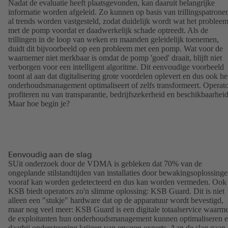
Nadat de evaluatie heeft plaatsgevonden, kan daaruit belangrijke
informatie worden afgeleid. Zo kunnen op basis van trillingspatrone
al trends worden vastgesteld, zodat duidelijk wordt wat het probleem
met de pomp voordat er daadwerkelijk schade optreedt. Als de
trillingen in de loop van weken en maanden geleidelijk toenemen,
duidt dit bijvoorbeeld op een probleem met een pomp. Wat voor de
waarnemer niet merkbaar is omdat de pomp 'goed' draait, blijft niet
verborgen voor een intelligent algoritme. Dit eenvoudige voorbeeld
toont al aan dat digitalisering grote voordelen oplevert en dus ook he
onderhoudsmanagement optimaliseert of zelfs transformeert. Operato
profiteren nu van transparantie, bedrijfszekerheid en beschikbaarheid
Maar hoe begin je?
Eenvoudig aan de slag
SUit onderzoek door de VDMA is gebleken dat 70% van de
ongeplande stilstandtijden van installaties door bewakingsoplossing
vooraf kan worden gedetecteerd en dus kan worden vermeden. Ook
KSB biedt operators zo'n slimme oplossing: KSB Guard. Dit is niet
alleen een "stukje" hardware dat op de apparatuur wordt bevestigd,
maar nog veel meer: KSB Guard is een digitale totaalservice waarm
de exploitanten hun onderhoudsmanagement kunnen optimaliseren 
daarbij ondersteuning krijgen van ervaren experts. Aan de slag gaan