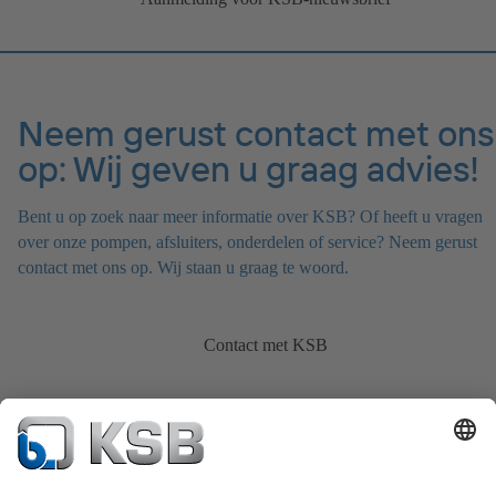
Neem gerust contact met ons
op: Wij geven u graag advies!
Bent u op zoek naar meer informatie over KSB? Of heeft u vragen
over onze pompen, afsluiters, onderdelen of service? Neem gerust
contact met ons op. Wij staan u graag te woord.
Contact met KSB