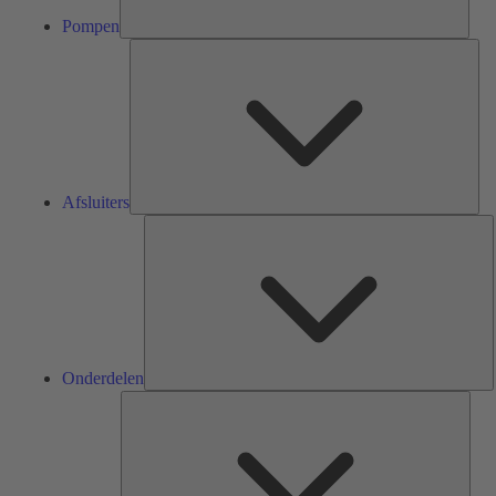
Pompen
Afsl
Afsluiters
O
Onderdelen
Serv