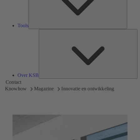
Tools
Ov
K
Over KSB
Contact
Knowhow
Magazine
Innovatie en ontwikkeling