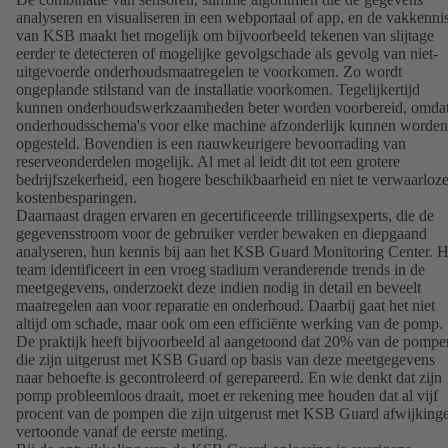
analyseren en visualiseren in een webportaal of app, en de vakkenni
van KSB maakt het mogelijk om bijvoorbeeld tekenen van slijtage
eerder te detecteren of mogelijke gevolgschade als gevolg van niet-
uitgevoerde onderhoudsmaatregelen te voorkomen. Zo wordt
ongeplande stilstand van de installatie voorkomen. Tegelijkertijd
kunnen onderhoudswerkzaamheden beter worden voorbereid, omda
onderhoudsschema's voor elke machine afzonderlijk kunnen worden
opgesteld. Bovendien is een nauwkeurigere bevoorrading van
reserveonderdelen mogelijk. Al met al leidt dit tot een grotere
bedrijfszekerheid, een hogere beschikbaarheid en niet te verwaarloz
kostenbesparingen.
Daarnaast dragen ervaren en gecertificeerde trillingsexperts, die de
gegevensstroom voor de gebruiker verder bewaken en diepgaand
analyseren, hun kennis bij aan het KSB Guard Monitoring Center. H
team identificeert in een vroeg stadium veranderende trends in de
meetgegevens, onderzoekt deze indien nodig in detail en beveelt
maatregelen aan voor reparatie en onderhoud. Daarbij gaat het niet
altijd om schade, maar ook om een efficiënte werking van de pomp.
De praktijk heeft bijvoorbeeld al aangetoond dat 20% van de pompe
die zijn uitgerust met KSB Guard op basis van deze meetgegevens
naar behoefte is gecontroleerd of gerepareerd. En wie denkt dat zijn
pomp probleemloos draait, moet er rekening mee houden dat al vijf
procent van de pompen die zijn uitgerust met KSB Guard afwijking
vertoonde vanaf de eerste meting.