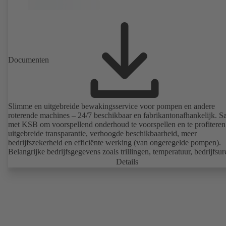
Documenten
Slimme en uitgebreide bewakingsservice voor pompen en andere
roterende machines – 24/7 beschikbaar en fabrikantonafhankelijk. 
met KSB om voorspellend onderhoud te voorspellen en te profiteren
uitgebreide transparantie, verhoogde beschikbaarheid, meer
bedrijfszekerheid en efficiënte werking (van ongeregelde pompen).
Belangrijke bedrijfsgegevens zoals trillingen, temperatuur, bedrijfsu
belastingsstatus (van ongeregelde pompen) kunnen altijd en overal 
Details
opgeroepen met KSB Guard. Indien er ook een afwijking van de no
werking optreedt, wordt er direct een melding verzonden via het K
Guard webportaal/de app. Daarnaast bieden de experts van het KSB
Monitoring Center ondersteuning bij de oorzaakanalyse.