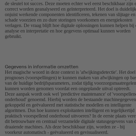
de sleutel tot succes. Deze moeten echter wel eerst beschikbaar zijn 
correct worden geanalyseerd en geïnterpreteerd. Het doel is duidelijk
onjuist werkende componenten identificeren, tekenen van slijtage en
schade voorzien en zo dure storingen voorkomen en energiekosten
verlagen. De vraag blijft hoe digitale oplossingen kunnen helpen bij
analyse en interpretatie en hoe gegevens optimaal kunnen worden
gebruikt.
Gegevens in informatie omzetten
Het magische woord in deze context is 'afwijkingsdetectie'. Het doel 
prognoses (voorspellingen) te kunnen maken van afwijkingen op bas
van de huidige bedrijfsparameters, zodat tijdig voorzorgsmaatregele
kunnen worden genomen voordat een ongeplande uitval optreedt.
Deze aanpak wordt ook wel 'predictive maintenance' of 'voorspellen
onderhoud' genoemd. Hierbij worden de bestaande machinegegeven
gekoppeld en geëvalueerd met statistische modellen en intelligente
algoritmen. Dus hoe kunnen exploitanten intelligent en tegelijkertijd
praktisch voorspellend onderhoud uitvoeren? In de eerste plaats vere
dit betrouwbare en centraal verzamelde digitale statusgegevens van 
draaiende machines. Als deze beschikbaar zijn, worden ze - bij
voorkeur automatisch - geëvalueerd en gevisualiseerd.