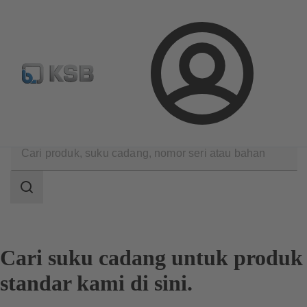
Konfigurasi Produk
Login
Produk
Suku cadang
Pencarian Suku Cadang Standar
Area
pencarian
Area
pencarian
Cari suku cadang untuk produk
standar kami di sini.