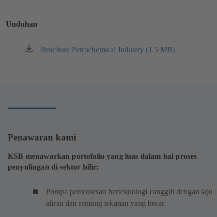
baru)
Unduhan
Brochure Petrochemical Industry (1.5 MB)
(terbuka
di
tab
baru)
Penawaran kami
KSB menawarkan portofolio yang luas dalam hal proses
penyulingan di sektor hilir:
Pompa pemrosesan berteknologi canggih dengan laju
aliran dan rentang tekanan yang besar