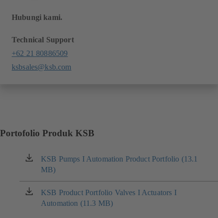
Hubungi kami.
Technical Support
+62 21 80886509
ksbsales@ksb.com
Portofolio Produk KSB
KSB Pumps I Automation Product Portfolio (13.1
(terbuka
MB)
di
tab
baru)
KSB Product Portfolio Valves I Actuators I
(terbuka
Automation (11.3 MB)
di
tab