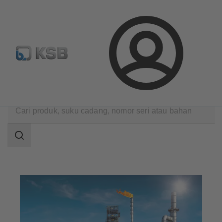
Konfigurasi Produk
Login
Aplikasi
Teknologi minyak dan gas
Hilir
Area
pencarian
Area
pencarian