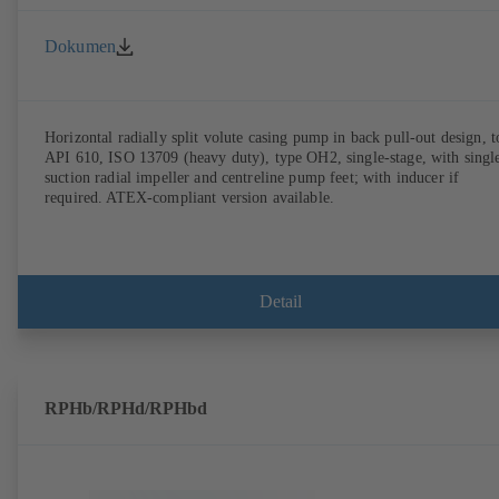
Dokumen
Horizontal radially split volute casing pump in back pull-out design, t
API 610, ISO 13709 (heavy duty), type OH2, single-stage, with singl
suction radial impeller and centreline pump feet; with inducer if
required. ATEX-compliant version available.
Detail
RPHb/RPHd/RPHbd