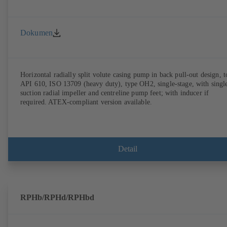
Dokumen
Horizontal radially split volute casing pump in back pull-out design, t
API 610, ISO 13709 (heavy duty), type OH2, single-stage, with singl
suction radial impeller and centreline pump feet; with inducer if
required. ATEX-compliant version available.
Detail
RPHb/RPHd/RPHbd