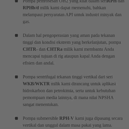
Pompa pemrosesan OH2 yang kuat dalam seri
RPH
dan
RPHb/d
milik kami dapat memenuhi, bahkan
melampaui persyaratan API untuk industri minyak dan
gas.
Dalam hal pengoperasian yang aman pada tekanan
tinggi dan kondisi ekstrem yang berkelanjutan, pompa
CHTR-
dan
CHTRa
milik kami membantu Anda
mencapai tujuan di rig ataupun kapal Anda dengan
efisien dan andal.
Pompa sentrifugal tekanan tinggi vertikal dari seri
WKB/WKTR
milik kami dirancang untuk aplikasi
hidrokarbon dan petrokimia, serta untuk kebutuhan
pemompaan media lainnya, di mana nilai NPSHA
sangat menentukan.
Pompa submersible
RPH-V
kami juga dipasang secara
vertikal dan unggul dalam masa pakai yang lama.