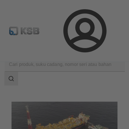
Konfigurasi Produk
Login
Aplikasi
Teknologi minyak dan gas
Hulu
Area
pencarian
Area
pencarian