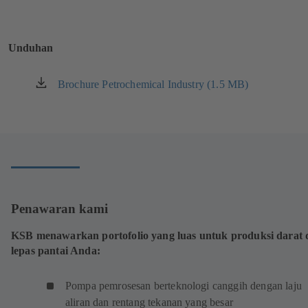
tab
baru)
Unduhan
Brochure Petrochemical Industry (1.5 MB)
(terbuka
di
tab
baru)
Penawaran kami
KSB menawarkan portofolio yang luas untuk produksi darat 
lepas pantai Anda:
Pompa pemrosesan berteknologi canggih dengan laju
aliran dan rentang tekanan yang besar