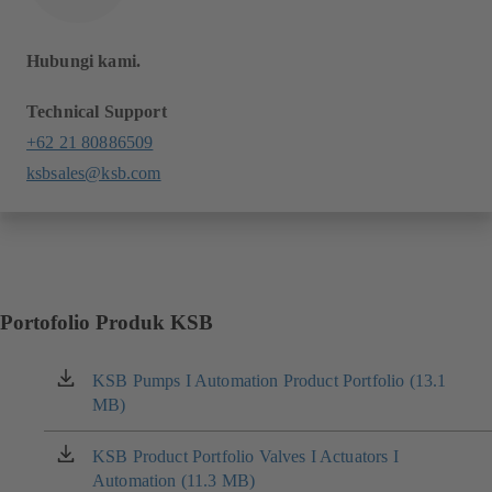
Hubungi kami.
Technical Support
+62 21 80886509
ksbsales@ksb.com
Portofolio Produk KSB
KSB Pumps I Automation Product Portfolio (13.1
(terbuka
MB)
di
tab
baru)
KSB Product Portfolio Valves I Actuators I
(terbuka
Automation (11.3 MB)
di