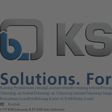
Katalog Produk
Suku cadang
Layanan teknis
Keranjang belanja
Perang
Teknologi air limbah
Teknologi air
Teknologi industri
Teknologi bang
Perusahaan
Acara
Pers
Peluang Karier di KSB
Media Sosial
Kontak
© PT KSB Indonesia & PT KSB Sales Indonesia