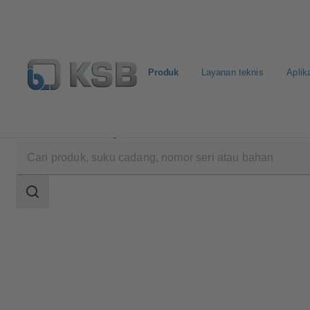
Produk
Layanan teknis
Aplik
Produk
Katalog Produk
MIL 29000
Area
pencarian
Area
pencarian