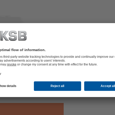
change trim for on-site adjustment of
vailable.