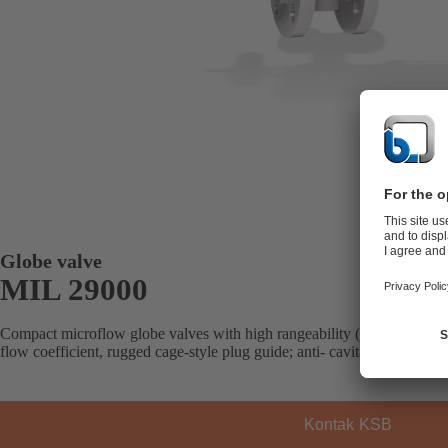
Globe valve
MIL 29000
Compact microflow globe valves with high rangeability (500:1), quick-
flow coefficient, rugged cage-style plug guide; anti- cavitation design a
Kontak KSB