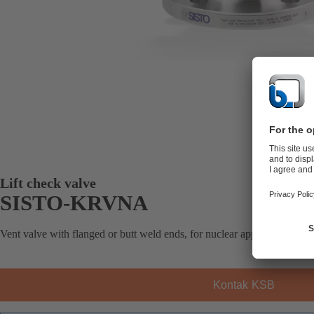
Lift check valve
SISTO-KRVNA
Vent valve with flanged or butt weld ends, for nuclear applications, soft
Kontak KSB