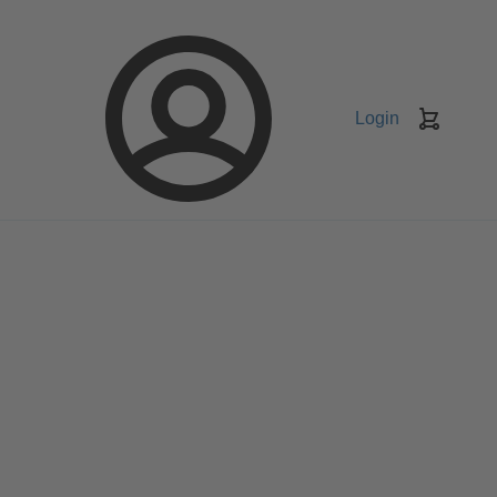
Login
Keranj
belanja