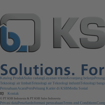
Katalog Produk
Suku cadang
Layanan teknis
Keranjang belanja
Perang
Teknologi air limbah
Teknologi air
Teknologi industri
Teknologi bang
Perusahaan
Acara
Pers
Peluang Karier di KSB
Media Sosial
Kontak
© PT KSB Indonesia & PT KSB Sales Indonesia
Privasi data
Penafian
Informasi perusahaan
Terms and Conditions
Comp