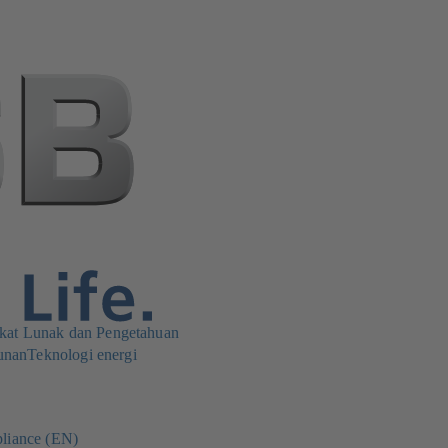
kat Lunak dan Pengetahuan
unan
Teknologi energi
liance (EN)
(terbuka