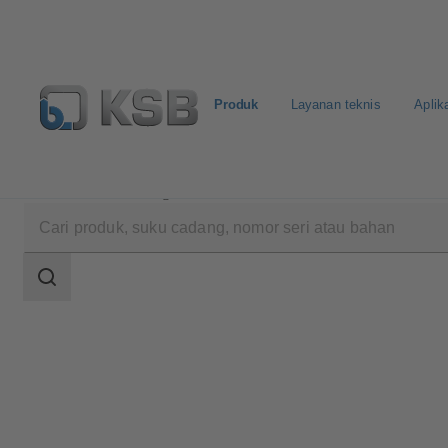
Produk
Layanan teknis
Aplik
Produk
Katalog Produk
SISTO-KRVNA
Area
pencarian
Area
pencarian