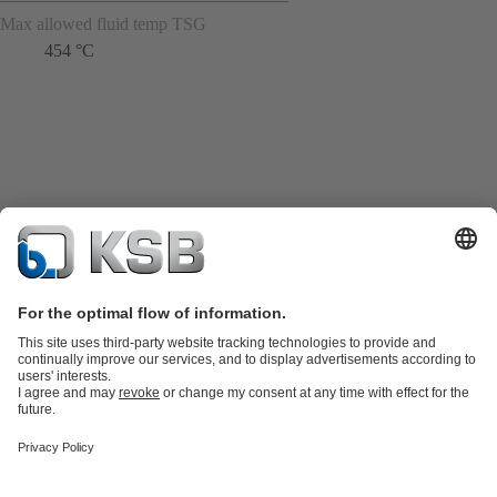
Max allowed fluid temp TSG
454 °C
Katalog Produk
Suku cadang
Layanan teknis
Keranjang
belanja
Perangkat Lunak dan Pengetahuan
Teknologi air limbah
Teknologi air
Teknologi industri
Teknologi