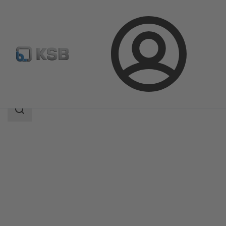
Login
Produk
Katalog Produk
MIL 81000
Area
pencarian
Area
pencarian