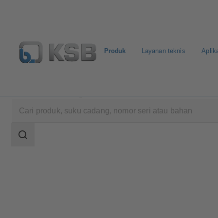
Produk
Layanan teknis
Aplik
Produk
Katalog Produk
MC
Area
pencarian
Area
pencarian