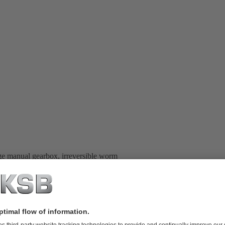
ge manual gearbox, irreversible worm
ch boxes, etc.