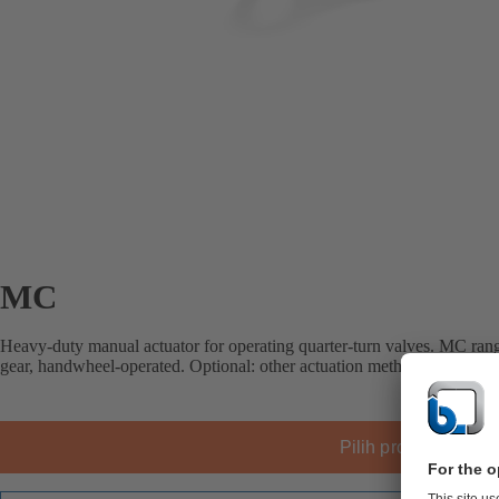
MC
Heavy-duty manual actuator for operating quarter-turn valves. MC ran
gear, handwheel-operated. Optional: other actuation methods, limit swit
Pilih produk