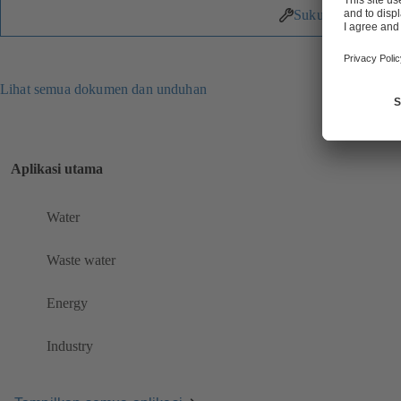
Suku Cadang
Lihat semua dokumen dan unduhan
Aplikasi utama
Water
Waste water
Energy
Industry