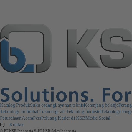
Katalog Produk
Suku cadang
Layanan teknis
Keranjang belanja
Perang
Teknologi air limbah
Teknologi air
Teknologi industri
Teknologi bang
Perusahaan
Acara
Pers
Peluang Karier di KSB
Media Sosial
Kontak
© PT KSB Indonesia & PT KSB Sales Indonesia