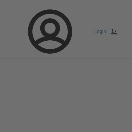
Login
Keranj
belanja