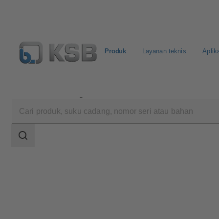
Produk
Layanan teknis
Aplik
Produk
Katalog Produk
WBC
Area
pencarian
Area
pencarian