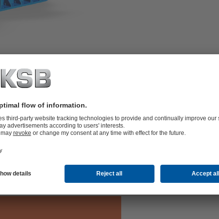
esistant materials for high-pressure
s, e.g. during pressure surges.