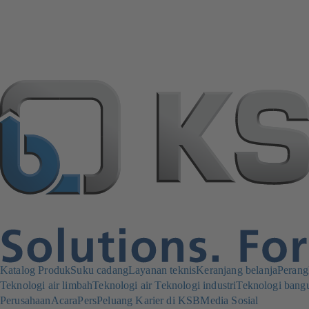
Katalog Produk
Suku cadang
Layanan teknis
Keranjang belanja
Perang
Teknologi air limbah
Teknologi air
Teknologi industri
Teknologi bang
Perusahaan
Acara
Pers
Peluang Karier di KSB
Media Sosial