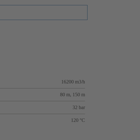
16200 m3/h
80 m, 150 m
32 bar
120 °C