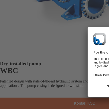
Dry-installed pump
WBC
Patented design with state-of-the-art hydraulic system and highly wear-r
applications. The pump casing is designed to withstand maximum stresse
Kontak KSB