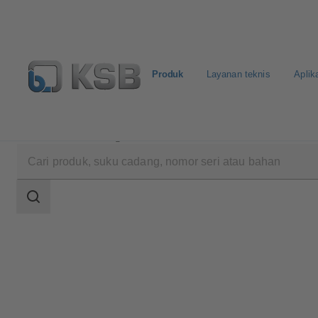
Produk
Layanan teknis
Aplik
Produk
Katalog Produk
LevelControl Basic 2
Area
pencarian
Area
pencarian