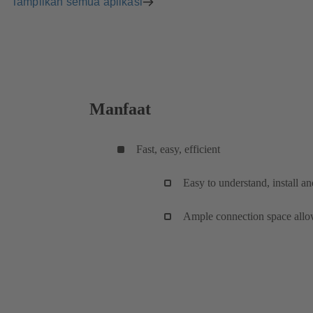
Tampilkan semua aplikasi
Manfaat
Fast, easy, efficient
Easy to understand, install a
Ample connection space allow