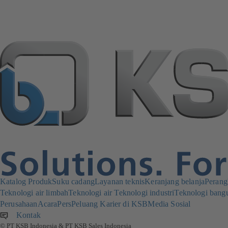
Katalog Produk
Suku cadang
Layanan teknis
Keranjang belanja
Perang
Teknologi air limbah
Teknologi air
Teknologi industri
Teknologi bang
Perusahaan
Acara
Pers
Peluang Karier di KSB
Media Sosial
Kontak
© PT KSB Indonesia & PT KSB Sales Indonesia