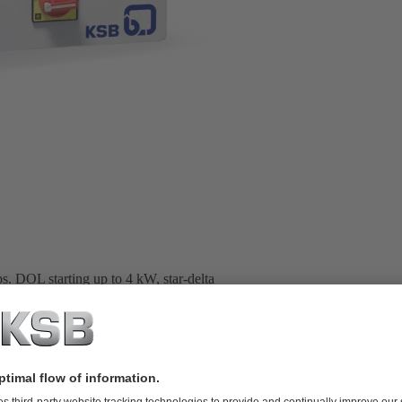
ps. DOL starting up to 4 kW, star-delta