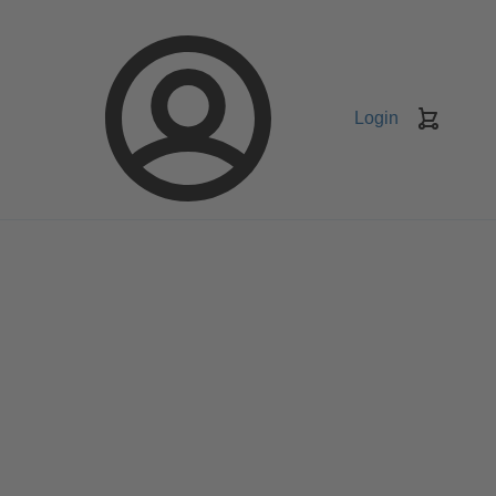
Login
Keranj
belanja