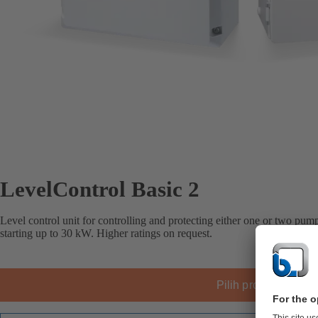
LevelControl Basic 2
Level control unit for controlling and protecting either one or two pum
starting up to 30 kW. Higher ratings on request.
Pilih produk