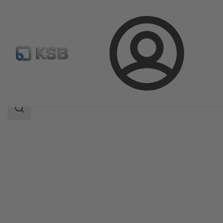
Prijava
Proizvodi
Katalog proizvoda
MIL 64000
Raspon
pretraživanja
Raspon
pretraživanja