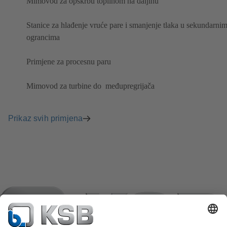
Mimovod za opskrbu toplinom na daljinu
Stanice za hlađenje vruće pare i smanjenje tlaka u sekundarni
ograncima
Primjene za procesnu paru
Mimovod za turbine do ​ međupregrijača
Prikaz svih primjena