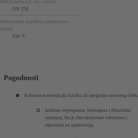
Maksimalna naz. šir. Gen.ser.
DN 250
Maksimalna dopuštena temperatura
medija
650 °C
Pogodnosti
Robusna konstrukcija kućišta od integralno kovanog čelik
Iznimno nepropusna, homogena i finozrnata
struktura, što je čini ekstremno robusnom i
otpornom na opterećenja.