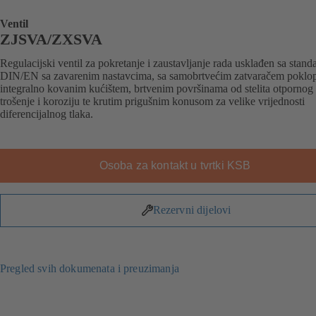
Ventil
ZJSVA/ZXSVA
Regulacijski ventil za pokretanje i zaustavljanje rada usklađen sa stan
DIN/EN sa zavarenim nastavcima, sa samobrtvećim zatvaračem poklo
integralno kovanim kućištem, brtvenim površinama od stelita otpornog
trošenje i koroziju te krutim prigušnim konusom za velike vrijednosti
diferencijalnog tlaka.
Osoba za kontakt u tvrtki KSB
Rezervni dijelovi
Pregled svih dokumenata i preuzimanja