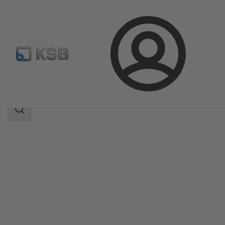
Prijava
Proizvodi
Katalog proizvoda
ZJSVA/ZXSVA
Raspon
pretraživanja
Raspon
pretraživanja