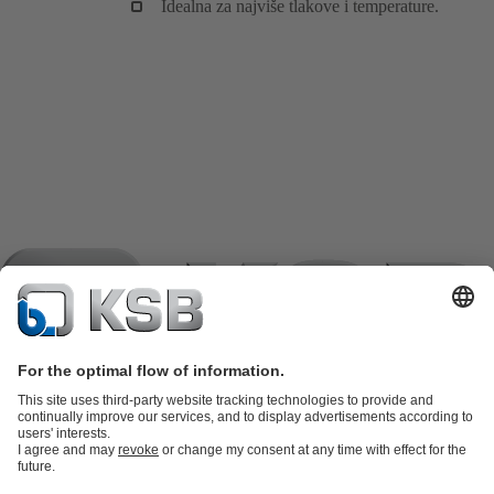
Idealna za najviše tlakove i temperature.
Katalog proizvoda
KSB SupremeServ: Spare Parts
KSB