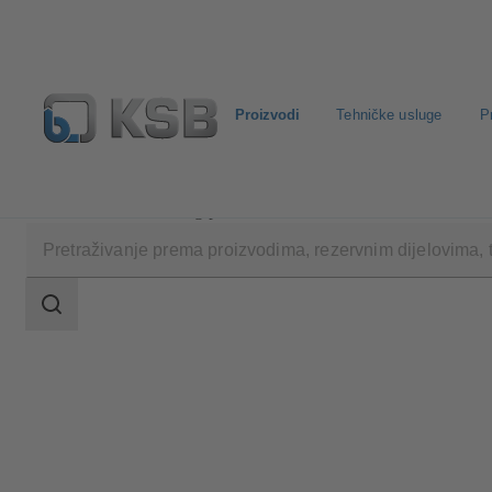
Proizvodi
Tehničke usluge
P
Proizvodi
Katalog proizvoda
NORI 40 ZXLB/ZX
Raspon
pretraživanja
Raspon
pretraživanja