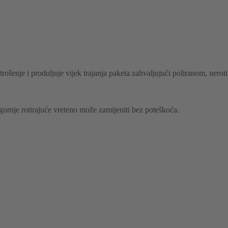
rošenje i produljuje vijek trajanja paketa zahvaljujući poliranom, nero
gornje rotirajuće vreteno može zamijeniti bez poteškoća.