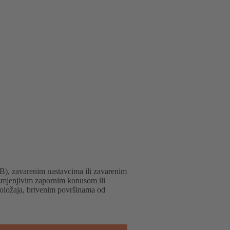
), zavarenim nastavcima ili zavarenim
zmjenjivim zapornim konusom ili
oložaja, brtvenim površinama od