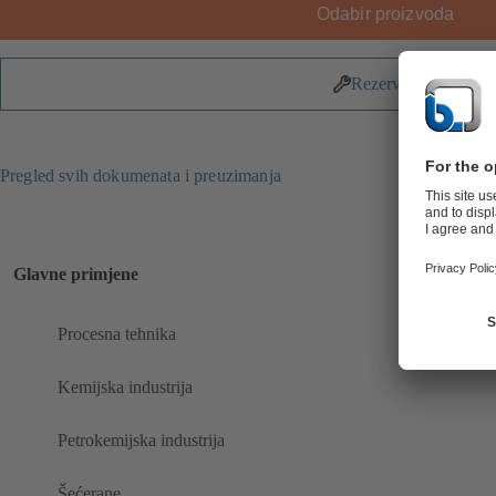
Odabir proizvoda
Rezervni dijelovi
Pregled svih dokumenata i preuzimanja
Glavne primjene
Procesna tehnika
Kemijska industrija
Petrokemijska industrija
Šećerane