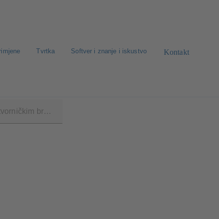
rimjene
Tvrtka
Softver i znanje i iskustvo
Kontakt
SB