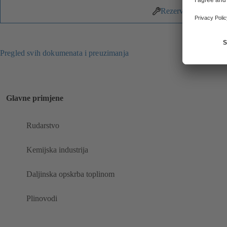
Rezervni dijelovi
Pregled svih dokumenata i preuzimanja
Glavne primjene
Rudarstvo
Kemijska industrija
Daljinska opskrba toplinom
Plinovodi