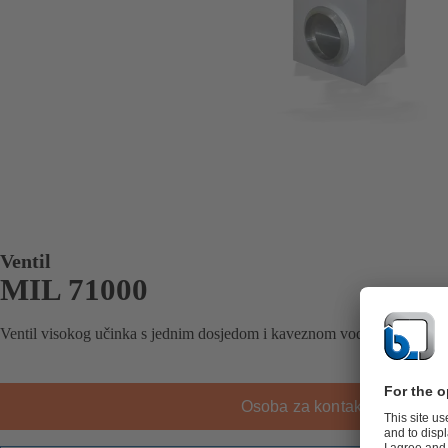
Ventil
MIL 71000
Ventil visokog učinka s jednim dosjedom i kaveznom vodilicom.
Osoba za kontakt u tvrtki KS