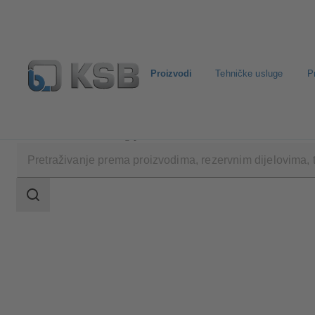
Proizvodi
Tehničke usluge
P
Proizvodi
Katalog proizvoda
MIL 71000
Raspon
pretraživanja
Raspon
pretraživanja