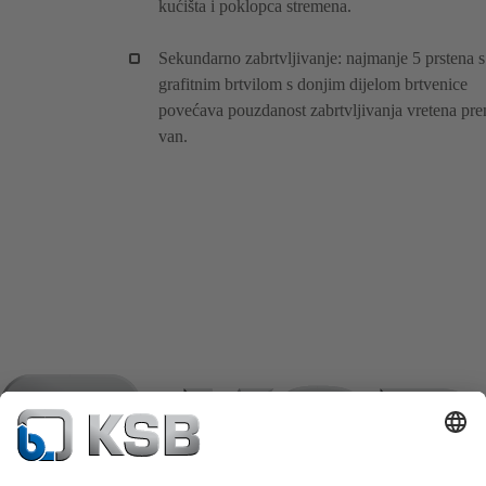
kućišta i poklopca stremena.
Sekundarno zabrtvljivanje: najmanje 5 prstena s
grafitnim brtvilom s donjim dijelom brtvenice
povećava pouzdanost zabrtvljivanja vretena pr
van.