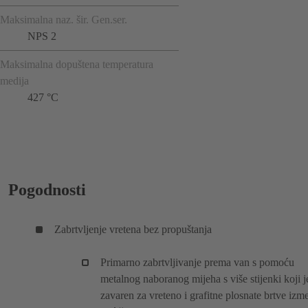
Maksimalna naz. šir. Gen.ser.
NPS 2
Maksimalna dopuštena temperatura
medija
427 °C
Pogodnosti
Zabrtvljenje vretena bez propuštanja
Primarno zabrtvljivanje prema van s pomoću
metalnog naboranog mijeha s više stijenki koji j
zavaren za vreteno i grafitne plosnate brtve izm