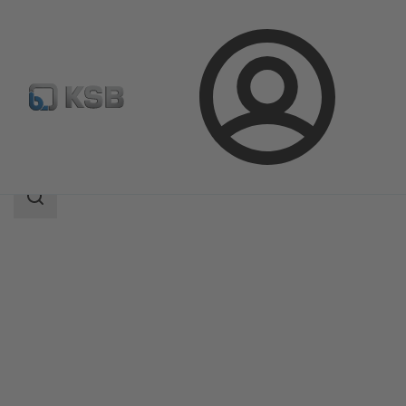
Prijava
Proizvodi
Katalog proizvoda
ECOLINE GLB 800
Raspon
pretraživanja
Raspon
pretraživanja