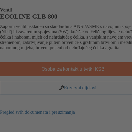
Ventil
ECOLINE GLB 800
Zaporni ventil usklađen sa standardima ANSI/ASME s navojnim spoj
(NPT) ili zavarenim spojevima (SW), kućište od čeličnog lijeva / nehr
čelika i naborani mijeh od nehrđajućeg čelika, s vanjskim navojem vret
stremenom, zabrtvljivanje putem brtvenice s grafitnim brtvilom i metal
naboranog mijeha, brtveni prsteni od nehrđajućeg čelika / grafita.
Osoba za kontakt u tvrtki KSB
Rezervni dijelovi
Pregled svih dokumenata i preuzimanja