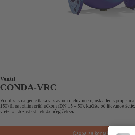
Ventil
CONDA-VRC
Ventil za smanjenje tlaka s izravnim djelovanjem, usklađen s propisi
150) ili navojnim priključkom (DN 15 – 50), kućište od lijevanog želje
vreteno i dosjed od nehrđajućeg čelika.
Osoba za kontakt u tvrtki KS