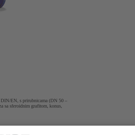
ma DIN/EN, s prirubnicama (DN 50 –
za sa sferoidnim grafitom, konus,
B