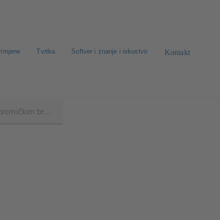
rimjene
Tvrtka
Softver i znanje i iskustvo
Kontakt