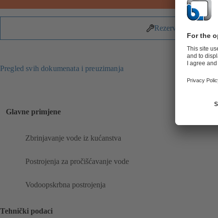
Rezervni dijelovi
Pregled svih dokumenata i preuzimanja
Glavne primjene
Zbrinjavanje vode iz kućanstva
Postrojenja za pročišćavanje vode
Vodoopskrbna postrojenja
Tehnički podaci