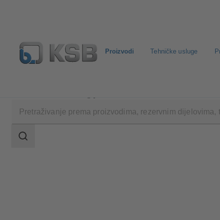
Proizvodi
Tehničke usluge
P
Proizvodi
Katalog proizvoda
CONDA-VRC
Raspon
pretraživanja
Raspon
pretraživanja