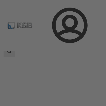
Prijava
Proizvodi
Katalog proizvoda
CONDA-VSM
Raspon
pretraživanja
Raspon
pretraživanja