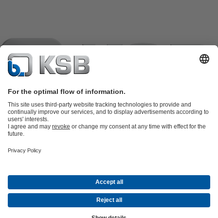
Katalog proizvoda
KSB SupremeServ: Spare Parts
KSB
SupremeServ: Premium servis za pumpe i armature
Košarica
Softver i
znanje i iskustvo
Tehnologija obrade otpadnih voda
Tehnologija vode
Industrijska
tehnologija
Građevinska tehnologija
Energetska tehnologija
Tvrtka
Događaji
Mediji
Career opportunities at KSB
Društvene mreže
Kontakt
© KSB črpalke in armature d.o.o.