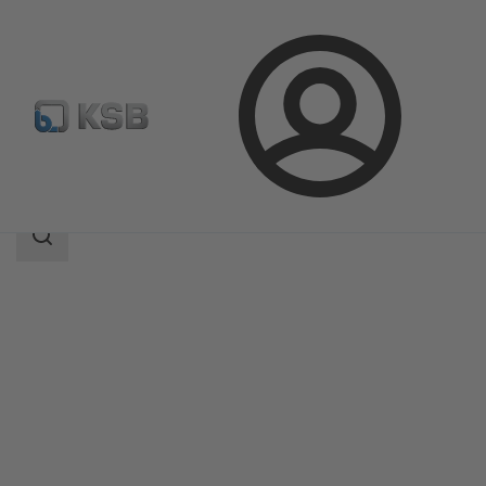
Prijava
Proizvodi
Katalog proizvoda
Surpress Feu SFE.3
Raspon
pretraživanja
Raspon
pretraživanja