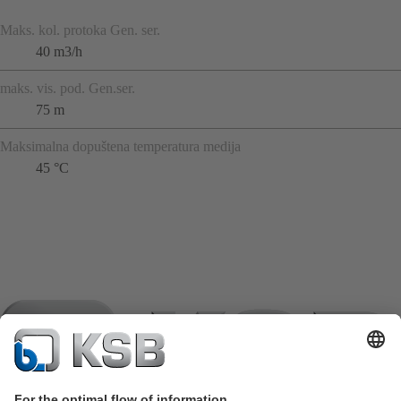
Maks. kol. protoka Gen. ser.
40 m3/h
maks. vis. pod. Gen.ser.
75 m
Maksimalna dopuštena temperatura medija
45 °C